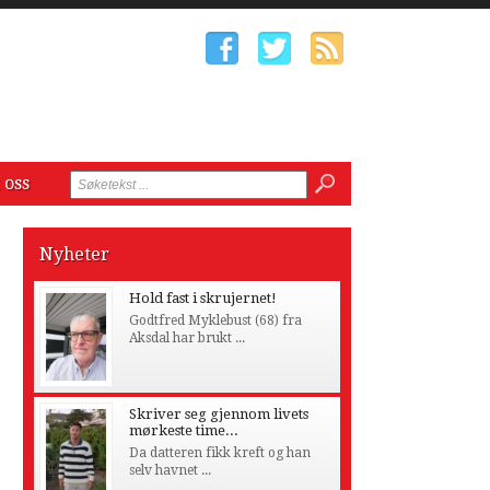
 oss
Nyheter
Hold fast i skrujernet!
Godtfred Myklebust (68) fra
Aksdal har brukt ...
Skriver seg gjennom livets
mørkeste time...
Da datteren fikk kreft og han
selv havnet ...