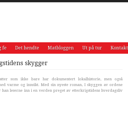
g fe
Det hendte
Matbloggen
Ut på tur
Kontakt
igstidens skygger
tter som ikke bare har dokumentert lokalhistorie, men også
med varme og innsikt. Med sin nyeste roman, I skyggen av ordene
r han leserne inn i en verden preget av etterkrigstidens hverdagsliv