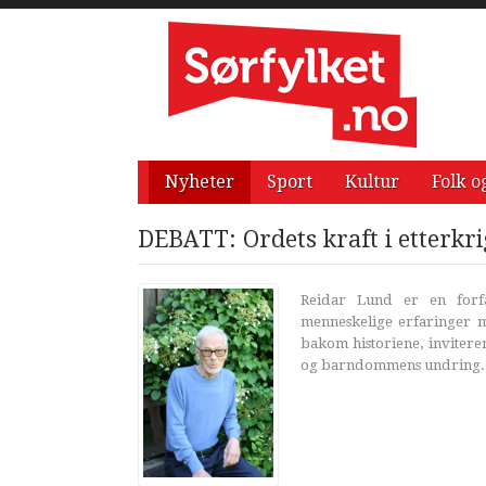
Nyheter
Sport
Kultur
Folk o
DEBATT: Ordets kraft i etterkr
Reidar Lund er en forfa
menneskelige erfaringer 
bakom historiene, invitere
og barndommens undring.