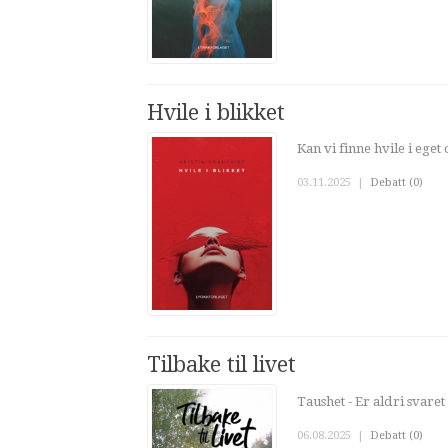
Hvile i blikket
Kan vi finne hvile i eget
03.11.2025
|
Debatt (0)
Tilbake til livet
Taushet - Er aldri svaret 
06.08.2025
|
Debatt (0)