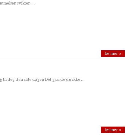
mmelsen svikter …
les mer »
g til deg den siste dagen Det gjorde du ikke ...
les mer »