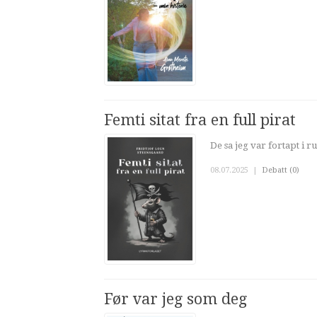
Femti sitat fra en full pirat
De sa jeg var fortapt i r
08.07.2025
|
Debatt (0)
Før var jeg som deg