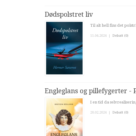
Dødspolstret liv
Til alt hell fins det pol
11.04.2024
|
Debatt (0)
Engleglans og pillefygerter 
I en tid da selvrealise
20.02.2024
|
Debatt (0)