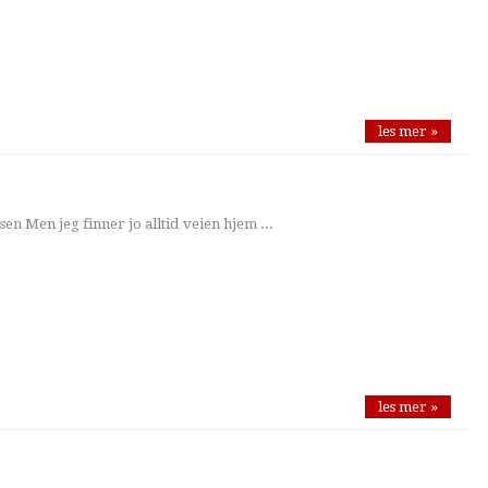
les mer »
usen Men jeg finner jo alltid veien hjem ...
les mer »