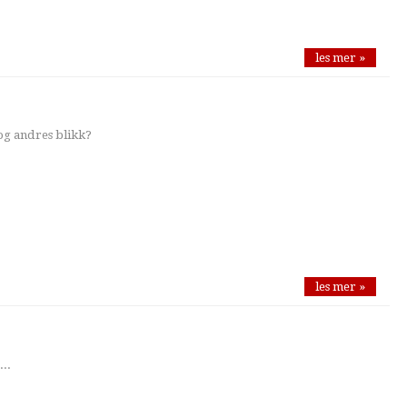
les mer »
 og andres blikk?
les mer »
...