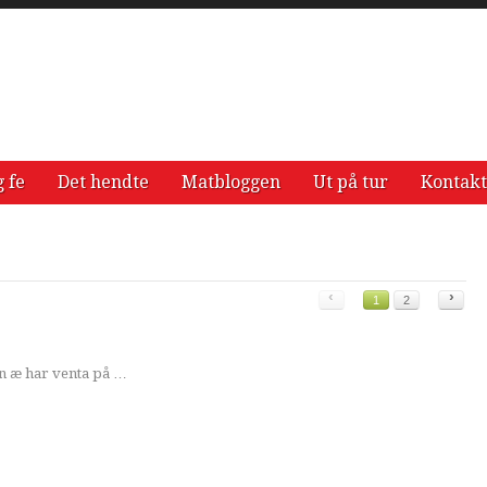
g fe
Det hendte
Matbloggen
Ut på tur
Kontakt
‹
›
1
2
en æ har venta på …