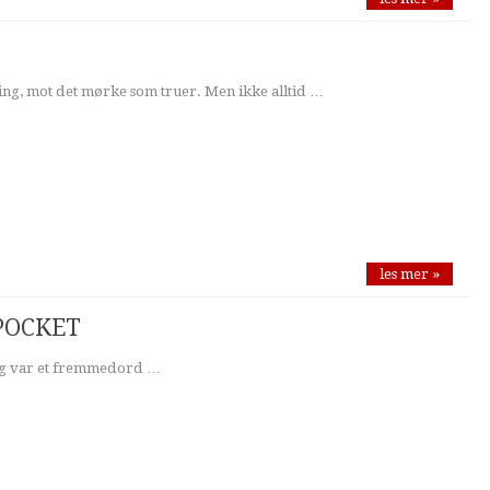
string, mot det mørke som truer. Men ikke alltid …
les mer »
- POCKET
ring var et fremmedord …