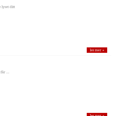
lyset ditt
les mer »
får ...
les mer »