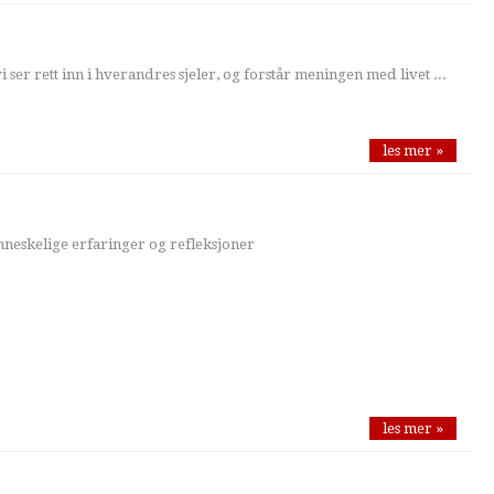
 ser rett inn i hverandres sjeler, og forstår meningen med livet ...
les mer »
neskelige erfaringer og refleksjoner
les mer »