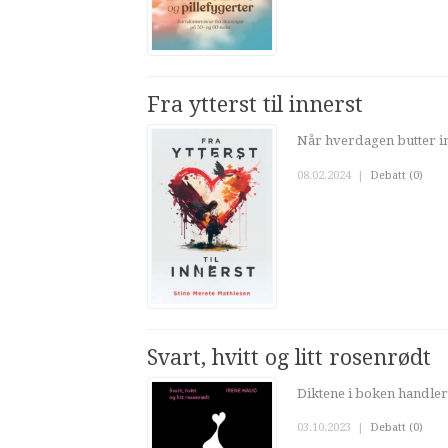
Fra ytterst til innerst
Når hverdagen butter imo
08.02.2024
|
Debatt (0)
Svart, hvitt og litt rosenrødt
Diktene i boken handler
03.10.2023
|
Debatt (0)