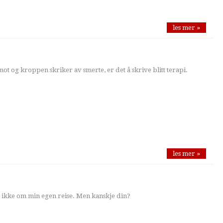
les mer »
t og kroppen skriker av smerte, er det å skrive blitt terapi.
les mer »
 ikke om min egen reise. Men kanskje din?