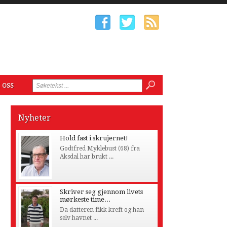
 oss
Nyheter
Hold fast i skrujernet!
Godtfred Myklebust (68) fra
Aksdal har brukt ...
Skriver seg gjennom livets
mørkeste time...
Da datteren fikk kreft og han
selv havnet ...