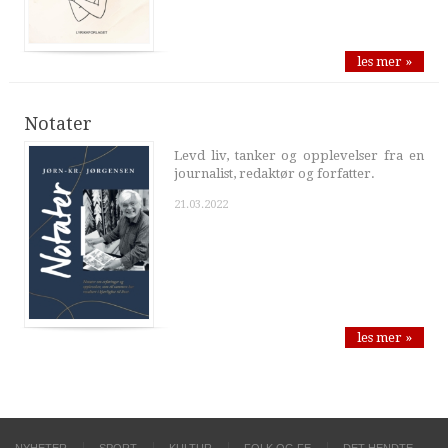
les mer »
Notater
Levd liv, tanker og opplevelser fra en
journalist, redaktør og forfatter.
21.03.2022
les mer »