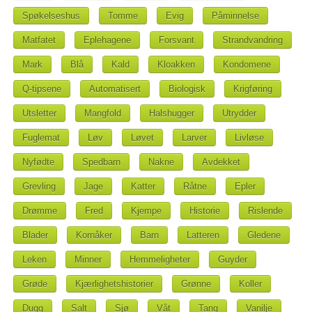
Spøkelseshus
Tomme
Evig
Påminnelse
Matfatet
Eplehagene
Forsvant
Strandvandring
Mark
Blå
Kald
Kloakken
Kondomene
Q-tipsene
Automatisert
Biologisk
Krigføring
Utsletter
Mangfold
Halshugger
Utrydder
Fuglemat
Løv
Løvet
Larver
Livløse
Nyfødte
Spedbarn
Nakne
Avdekket
Grevling
Jage
Katter
Råtne
Epler
Drømme
Fred
Kjempe
Historie
Rislende
Blader
Kornåker
Barn
Latteren
Gledene
Leken
Minner
Hemmeligheter
Guyder
Grøde
Kjærlighetshistorier
Grønne
Koller
Dugg
Salt
Sjø
Våt
Tang
Vanilje