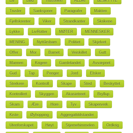
Liv
Død
Trusselen
ALDRI
bESKYTTE
Trusler
Sanksjoner
Paragrafer
Makten
Fjellskrenter
Viker
Strandkanter
Skrikene
Lykke
LivRotter
MØTER
MENNESKER
MENING
Nyttårsbarn
Politiet
Skjelvet
Offer
Mor
Barnet
Veiskillet
Gutt
Mannen
Krigere
Gamlelandet
Avvæpnet
Gud
Tap
Penger
Jord
Elsker
Sterkere
Kontroll
Skape
Sted
Beskyttet
Kontrollert
Skyggen
Akasietreet
Bryllup
Skam
Ære
Hore
Tyv
Skaperverk
Kiste
Øyhopping
Aggregattitilstander
Utenforskapet
Høyt
Stjernehimmelen
Ordkrig