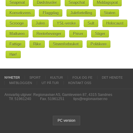
Snapmat
Dødstrusler
Snapchat
Middagsprat
Konsekvens
Flaggdag
Julefortelling
Staten
Scrooge
Julen
YSL-veske
Sult
Holocaust
Matkøen
Rentehevinger
Priser
Stiger
Fattige
Rike
Strømforbruket
Politikere
Hør!
NYHETER
SPORT
KULTUR
FOLK OG FE
DET HENDTE
MATBLOGGEN
UT PÅ TUR
KONTAKT OSS
Ansvarlig utgiver: Regionaviser AS, Gamleveien 87, 4315 Sandnes
Tlf. 51961240
Fax. 51961251
tips@regionaviser.no
PC version