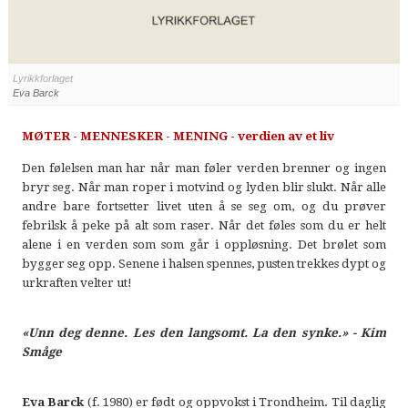
Lyrikkforlaget
Eva Barck
MØTER - MENNESKER - MENING - verdien av et liv
Den følelsen man har når man føler verden brenner og ingen
bryr seg. Når man roper i motvind og lyden blir slukt. Når alle
andre bare fortsetter livet uten å se seg om, og du prøver
febrilsk å peke på alt som raser. Når det føles som du er helt
alene i en verden som som går i oppløsning. Det brølet som
bygger seg opp. Senene i halsen spennes, pusten trekkes dypt og
urkraften velter ut!
«Unn deg denne. Les den langsomt. La den synke.» - Kim
Småge
Eva Barck
(f. 1980) er født og oppvokst i Trondheim. Til daglig