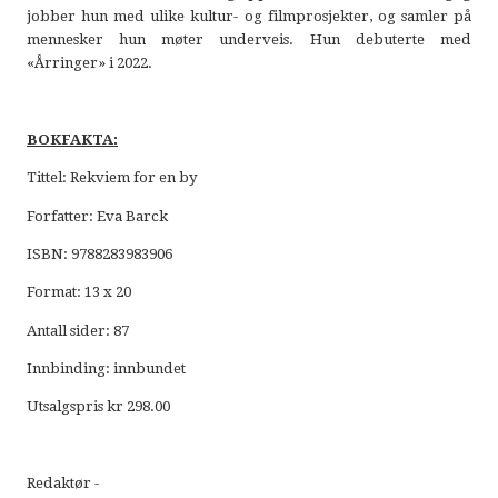
jobber hun med ulike kultur- og filmprosjekter, og samler på
mennesker hun møter underveis. Hun debuterte med
«Årringer» i 2022.
BOKFAKTA:
Tittel: Rekviem for en by
Forfatter: Eva Barck
ISBN: 9788283983906
Format: 13 x 20
Antall sider: 87
Innbinding: innbundet
Utsalgspris kr 298.00
Redaktør -