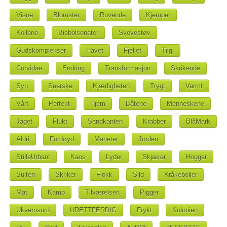
Visne
Blomster
Ruvende
Kjemper
Kollene
Biebolsonater
Svevestøv
Gudskomplekser
Havet
Fjellet
Tilgi
Corvidae
Endring
Transformasjon
Skrikende
Syn
Seerske
Kjærligheten
Trygt
Varmt
Vårt
Perfekt
Hjem
Båtene
Menneskene
Jaget
Flukt
Sandkanten
Krabber
BlåMark
Aldri
Fordøyd
Maneter
Jorden
StilleUrbant
Kaos
Lyder
Skjærer
Hogger
Sulten
Skriker
Flokk
Sild
Kråkeboller
Mat
Kamp
Tilværelsen
Pigger
Ukvemsord
URETTFERDIG
Frykt
Kolonien