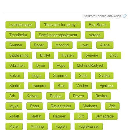
Stikkord i denne artikkelen
Lyrikkforlaget
"Rekviem for en by"
Eva Barck
Trondheim
Samfunnsengasjement
Verden
Brenner
Roper
Motvind
Livet
Alene
Oppløsning
Brølet
Pusten
Senene
Dypt
Urkraften
Byen
Rope
MotvindRådyret
Kalver
Hegra
Stumme
Stille
Svake
Sterke
Tsunami
Brøl
Vinden
Hjertene
Ark
Kalven
Fødsel
Reven
Rasker
Myke
Poter
Revestreker
Markens
Øde
Asfalt
Matfat
Naturen
Gift
Utmagrede
Myrer
Mimring
Fuglen
Fuglekasser