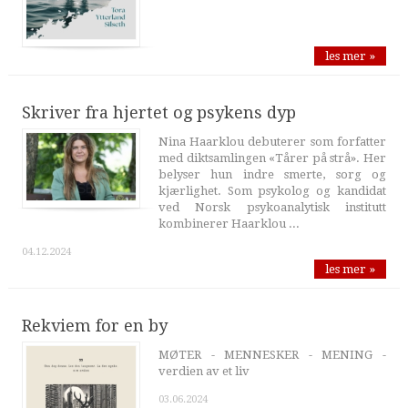
les mer »
Skriver fra hjertet og psykens dyp
Nina Haarklou debuterer som forfatter
med diktsamlingen «Tårer på strå». Her
belyser hun indre smerte, sorg og
kjærlighet. Som psykolog og kandidat
ved Norsk psykoanalytisk institutt
kombinerer Haarklou ...
04.12.2024
les mer »
Rekviem for en by
MØTER - MENNESKER - MENING -
verdien av et liv
03.06.2024