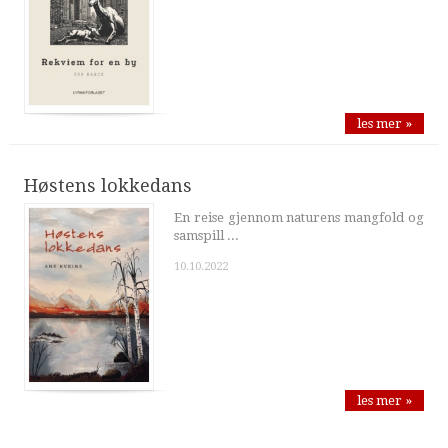
les mer »
Høstens lokkedans
En reise gjennom naturens mangfold og
samspill ...
10.10.2022
les mer »