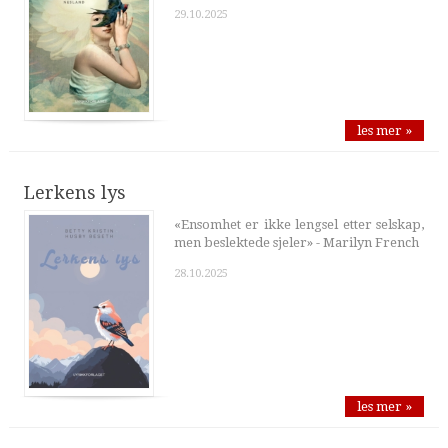
29.10.2025
les mer »
Lerkens lys
«Ensomhet er ikke lengsel etter selskap,
men beslektede sjeler» - Marilyn French
28.10.2025
les mer »