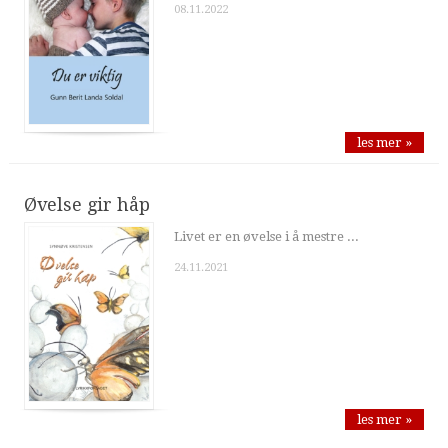
08.11.2022
les mer »
Øvelse gir håp
Livet er en øvelse i å mestre ...
24.11.2021
les mer »