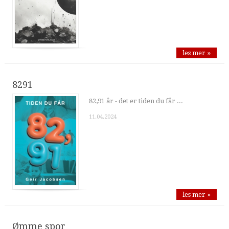
les mer »
8291
82,91 år - det er tiden du får ...
11.04.2024
les mer »
Ømme spor