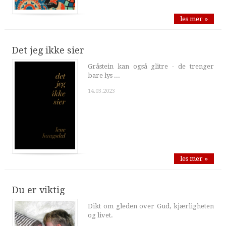
les mer »
Det jeg ikke sier
Gråstein kan også glitre - de trenger
bare lys ...
14.03.2023
les mer »
Du er viktig
Dikt om gleden over Gud, kjærligheten
og livet.