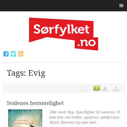
Tags: Evig
‹
›
1
2
Svalenes hemmelighet
Dikt med dyp kjærlighet til naturen Vi
kan lese om svaler, spurver, sjøstjerner,
skyer, stjerner og mye mer…