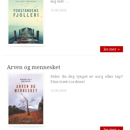
seg selv …
13.06.2024
les mer »
Arven og mennesket
Føler du deg tynget av sorg eller tap?
Finn trøst i ordene!
12.06.2024
les mer »