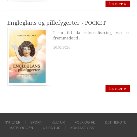
les mer »
Engleglans og pillefygerter - POCKET
I en tid da selvrealisering var et
fremmedord …
20.02.2024
les mer »
NYHETER
SPORT
KULTUR
FOLK OG FE
DET HENDTE
MATBLOGGEN
UT PÅ TUR
KONTAKT OSS