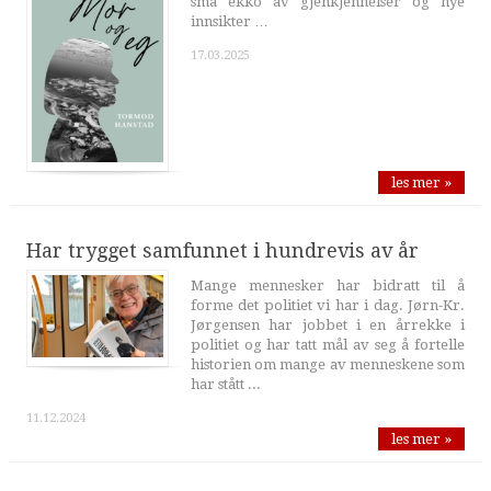
små ekko av gjenkjennelser og nye
innsikter …
17.03.2025
les mer »
Har trygget samfunnet i hundrevis av år
Mange mennesker har bidratt til å
forme det politiet vi har i dag. Jørn-Kr.
Jørgensen har jobbet i en årrekke i
politiet og har tatt mål av seg å fortelle
historien om mange av menneskene som
har stått ...
11.12.2024
les mer »