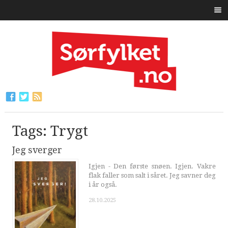
Tags: Trygt
Jeg sverger
Igjen - Den første snøen. Igjen. Vakre
flak faller som salt i såret. Jeg savner deg
i år også.
28.10.2025