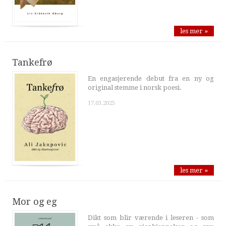
les mer »
Tankefrø
En engasjerende debut fra en ny og
original stemme i norsk poesi.
17.03.2025
les mer »
Mor og eg
Dikt som blir værende i leseren - som