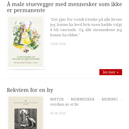
Å male stuevegger med mennesker som ikke
er permanente
"Det gjør for vondt å tenke på alle livene
jeg kunne ha levd hvis noen hadde valgt
å bli værende. Og alle menneskene jeg
kunne ha elsket."
14.06.2024
les mer »
Rekviem for en by
MØTER - MENNESKER - MENING -
verdien av et liv
03.06.2024