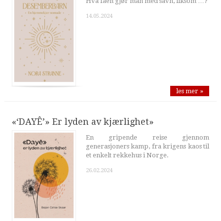
Hva faen gjør man med savn, liksom …?
14.05.2024
les mer »
«‘DAYÊ’» Er lyden av kjærlighet»
En gripende reise gjennom
generasjoners kamp, fra krigens kaos til
et enkelt rekkehus i Norge.
26.02.2024