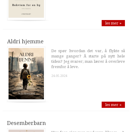
les mer »
Aldri hjemme
De spør hvordan det var, å flykte så
mange ganger? Å starte på nytt hele
tiden? Jeg svarer; man lærer å overleve
fremfor å leve.
24.05.2024
les mer »
Desemberbarn