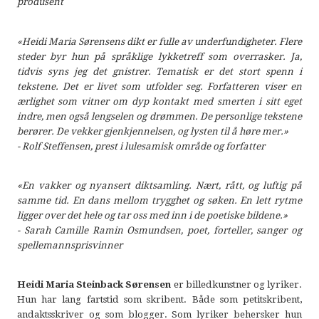
produsent
«Heidi Maria Sørensens dikt er fulle av underfundigheter. Flere
steder byr hun på språklige lykketreff som overrasker. Ja,
tidvis syns jeg det gnistrer. Tematisk er det stort spenn i
tekstene. Det er livet som utfolder seg. Forfatteren viser en
ærlighet som vitner om dyp kontakt med smerten i sitt eget
indre, men også lengselen og drømmen. De personlige tekstene
berører. De vekker gjenkjennelsen, og lysten til å høre mer.»
- Rolf Steffensen, prest i lulesamisk område og forfatter
«En vakker og nyansert diktsamling. Nært, rått, og luftig på
samme tid. En dans mellom trygghet og søken. En lett rytme
ligger over det hele og tar oss med inn i de poetiske bildene.»
- Sarah Camille Ramin Osmundsen, poet, forteller, sanger og
spellemannsprisvinner
Heidi Maria Steinback Sørensen
er billedkunstner og lyriker.
Hun har lang fartstid som skribent. Både som petitskribent,
andaktsskriver og som blogger. Som lyriker behersker hun