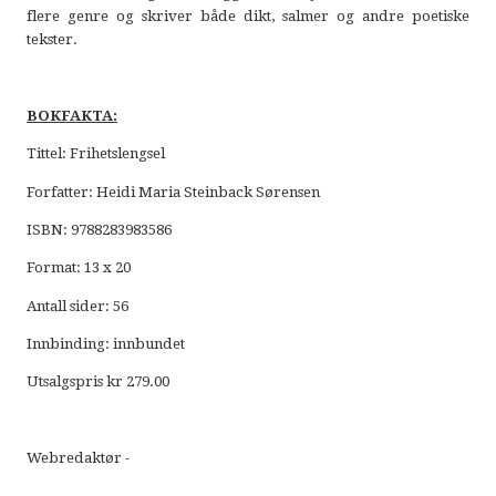
flere genre og skriver både dikt, salmer og andre poetiske
tekster.
BOKFAKTA:
Tittel: Frihetslengsel
Forfatter: Heidi Maria Steinback Sørensen
ISBN: 9788283983586
Format: 13 x 20
Antall sider: 56
Innbinding: innbundet
Utsalgspris kr 279.00
Webredaktør -