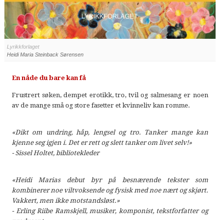
Lyrikkforlaget
Heidi Maria Steinback Sørensen
En nåde du bare kan få
Frustrert søken, dempet erotikk, tro, tvil og salmesang er noen
av de mange små og store fasetter et kvinneliv kan romme.
«Dikt om undring, håp, lengsel og tro. Tanker mange kan
kjenne seg igjen i. Det er rett og slett tanker om livet selv!»
- Sissel Holtet, bibliotekleder
«Heidi Marias debut byr på besnærende tekster som
kombinerer noe viltvoksende og fysisk med noe nært og skjørt.
Vakkert, men ikke motstandsløst.»
- Erling Riibe Ramskjell, musiker, komponist, tekstforfatter og