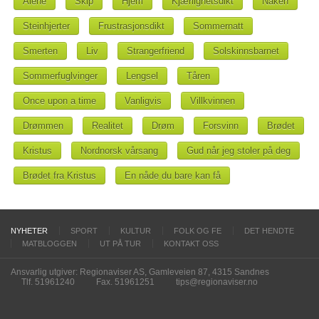
Alene
Skip
Hjem
Kjærlighetsdikt
Naken
Steinhjerter
Frustrasjonsdikt
Sommernatt
Smerten
Liv
Strangerfriend
Solskinnsbarnet
Sommerfuglvinger
Lengsel
Tåren
Once upon a time
Vanligvis
Villkvinnen
Drømmen
Realitet
Drøm
Forsvinn
Brødet
Kristus
Nordnorsk vårsang
Gud når jeg stoler på deg
Brødet fra Kristus
En nåde du bare kan få
NYHETER
SPORT
KULTUR
FOLK OG FE
DET HENDTE
MATBLOGGEN
UT PÅ TUR
KONTAKT OSS
Ansvarlig utgiver: Regionaviser AS, Gamleveien 87, 4315 Sandnes
Tlf. 51961240
Fax. 51961251
tips@regionaviser.no