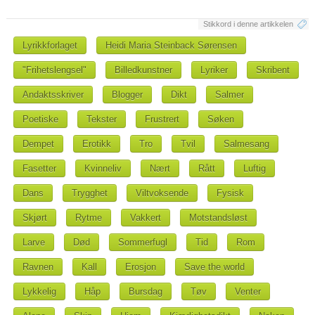
Stikkord i denne artikkelen
Lyrikkforlaget
Heidi Maria Steinback Sørensen
"Frihetslengsel"
Billedkunstner
Lyriker
Skribent
Andaktsskriver
Blogger
Dikt
Salmer
Poetiske
Tekster
Frustrert
Søken
Dempet
Erotikk
Tro
Tvil
Salmesang
Fasetter
Kvinneliv
Nært
Rått
Luftig
Dans
Trygghet
Viltvoksende
Fysisk
Skjørt
Rytme
Vakkert
Motstandsløst
Larve
Død
Sommerfugl
Tid
Rom
Ravnen
Kall
Erosjon
Save the world
Lykkelig
Håp
Bursdag
Tøv
Venter