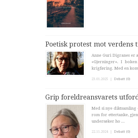
Poetisk protest mot verdens t
Anne Guri Digranes er a
«Gjerninger». I boken
krigføring. Med en komb
23.01.2025
|
Debatt (0)
Grip foreldreansvarets utfor
Med si nye diktsamling «
rom for ettertanke, gje
undersøker ho ...
22.11.2024
|
Debatt (0)