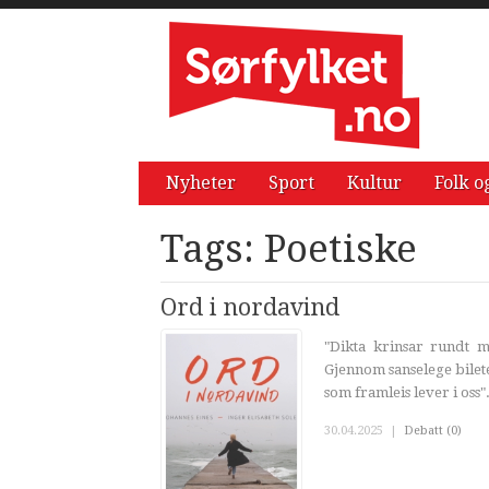
Nyheter
Sport
Kultur
Folk o
Tags: Poetiske
Ord i nordavind
"Dikta krinsar rundt 
Gjennom sanselege bilet
som framleis lever i oss". 
30.04.2025
|
Debatt (0)