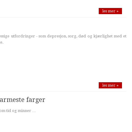
les mer »
messige utfordringer - som depresjon, sorg, død og kjærlighet med et
e.
les mer »
armeste farger
nom tid og minner …