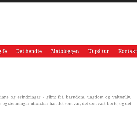
g fe
Det hendte
Matbloggen
Ut på tur
Kontakt
minne og erindringar - glimt frå barndom, ungdom og vaksenliv.
e og stemningar utforskar han det som var, det som vart borte, og det
...