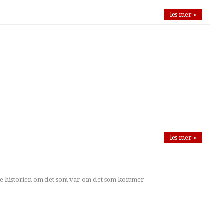
les mer »
les mer »
ne historien om det som var om det som kommer