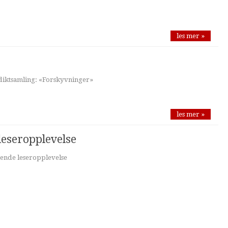
les mer »
diktsamling: «Forskyvninger»
les mer »
leseropplevelse
rende leseropplevelse