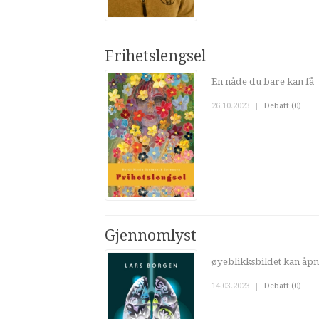
Frihetslengsel
En nåde du bare kan få
26.10.2023
|
Debatt (0)
Gjennomlyst
øyeblikksbildet kan åp
14.03.2023
|
Debatt (0)