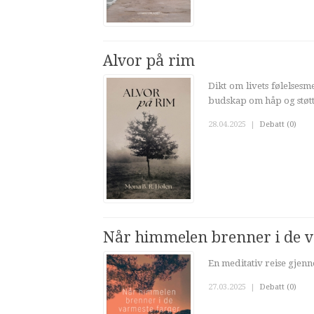
Alvor på rim
Dikt om livets følelses
budskap om håp og støtt
28.04.2025
|
Debatt (0)
Når himmelen brenner i de v
En meditativ reise gjen
27.03.2025
|
Debatt (0)