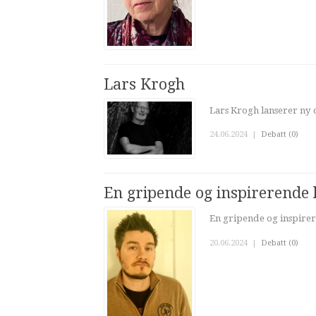
Lars Krogh
Lars Krogh lanserer ny 
24.06.2024
|
Debatt (0)
En gripende og inspirerende 
En gripende og inspire
20.06.2024
|
Debatt (0)