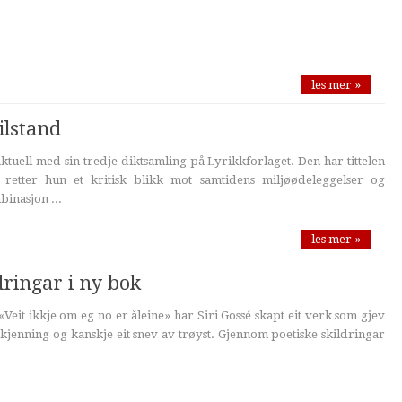
les mer »
ilstand
ktuell med sin tredje diktsamling på Lyrikkforlaget. Den har tittelen
 retter hun et kritisk blikk mot samtidens miljøødeleggelser og
inasjon ...
les mer »
dringar i ny bok
Veit ikkje om eg no er åleine» har Siri Gossé skapt eit verk som gjev
nkjenning og kanskje eit snev av trøyst. Gjennom poetiske skildringar