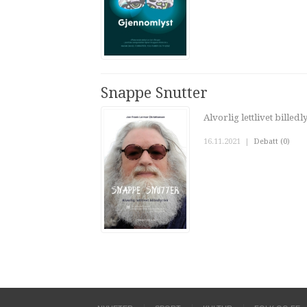
Snappe Snutter
Alvorlig lettlivet billedl
16.11.2021
|
Debatt (0)