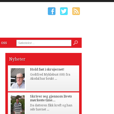
 oss
Nyheter
Hold fast i skrujernet!
Godtfred Myklebust (68) fra
Aksdal har brukt ...
Skriver seg gjennom livets
mørkeste time...
Da datteren fikk kreft og han
selv havnet ...