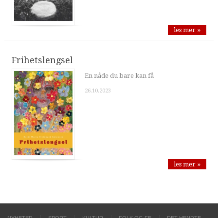
les mer »
Frihetslengsel
En nåde du bare kan få
26.10.2023
les mer »