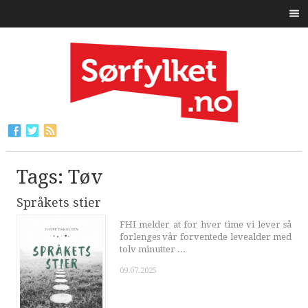
Tags: Tøv
Språkets stier
FHI melder at for hver time vi lever så
forlenges vår forventede levealder med
tolv minutter ...
09.07.2025