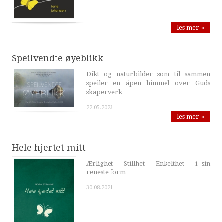
les mer »
Speilvendte øyeblikk
Dikt og naturbilder som til sammen
speiler en åpen himmel over Guds
skaperverk
22.05.2023
les mer »
Hele hjertet mitt
Ærlighet - Stillhet - Enkelthet - i sin
reneste form …
30.08.2021