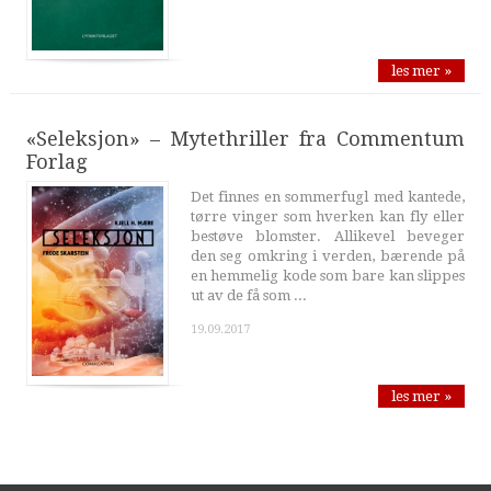
les mer »
«Seleksjon» – Mytethriller fra Commentum
Forlag
Det finnes en sommerfugl med kantede,
tørre vinger som hverken kan fly eller
bestøve blomster. Allikevel beveger
den seg omkring i verden, bærende på
en hemmelig kode som bare kan slippes
ut av de få som ...
19.09.2017
les mer »