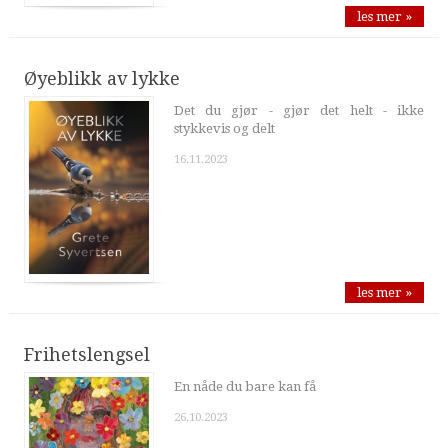
les mer »
Øyeblikk av lykke
Det du gjør - gjør det helt - ikke
stykkevis og delt
16.11.2023
les mer »
Frihetslengsel
En nåde du bare kan få
26.10.2023