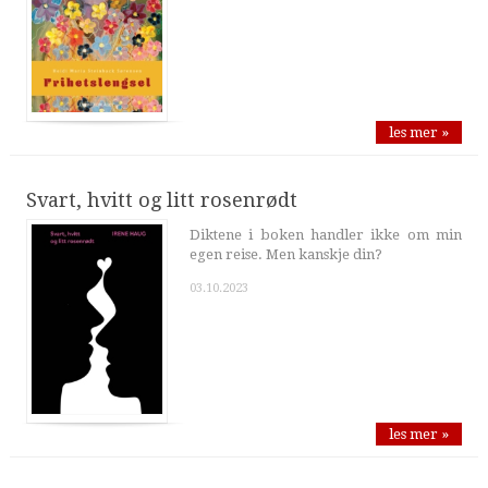
les mer »
Svart, hvitt og litt rosenrødt
Diktene i boken handler ikke om min
egen reise. Men kanskje din?
03.10.2023
les mer »