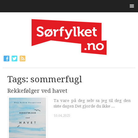
Tags: sommerfugl
Rekkefølger ved havet
Ta vare på deg selv sa jeg til deg den
siste dagen Det gjorde du ikke ...
10.04.2025