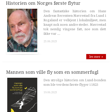
Historien om Norges første flytur
Den fantastiske historien om Hans
Andreas Berentsen Navrestad fra Lund i
Rogaland er velkjent i lokalmiljøet, men
knapt nok noen andre steder. Navrestad
tok nemlig vingene fatt, noe som slett
ikke var ...
23.06.2023
les mer »
Mannen som ville fly som en sommerfugl
Den utrolige historien om Lund-bonden
som ble verdens første flyger i 1825
19.06.2023