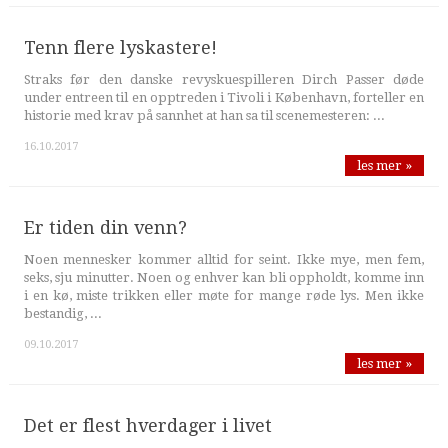
Tenn flere lyskastere!
Straks før den danske revyskuespilleren Dirch Passer døde
under entreen til en opptreden i Tivoli i København, forteller en
historie med krav på sannhet at han sa til scenemesteren: ...
16.10.2017
les mer »
Er tiden din venn?
Noen mennesker kommer alltid for seint. Ikke mye, men fem,
seks, sju minutter. Noen og enhver kan bli oppholdt, komme inn
i en kø, miste trikken eller møte for mange røde lys. Men ikke
bestandig, ...
09.10.2017
les mer »
Det er flest hverdager i livet