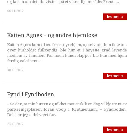
og læren om det ubevisste – på et vesentlig område: Freud ...
06.11.2017
les mer »
Katten Agnes – og andre hjemløse
Katten Agnes kom til oss fra et dyrehjem, og selv om hun ikke tok
over husholdet fullstendig, ble hun et i høyeste grad levende
medlem av familien. For noen hundrelapper ble hun med hjem
ferdig vaksinert ...
30.10.2017
les mer »
Fynd i Fyndboden
– Se der, sa min hustru og nikket mot et skilt en dag vi kjørte ut av
parkeringsplassen foran Coop i Kristinehamn. – Fyndboden!
Der har jeg aldri vært før.
23.10.2017
les mer »