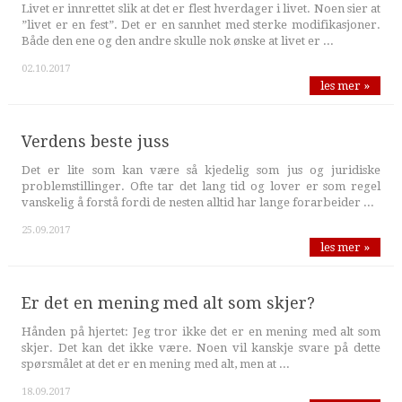
Livet er innrettet slik at det er flest hverdager i livet. Noen sier at
”livet er en fest”. Det er en sannhet med sterke modifikasjoner.
Både den ene og den andre skulle nok ønske at livet er ...
02.10.2017
les mer »
Verdens beste juss
Det er lite som kan være så kjedelig som jus og juridiske
problemstillinger. Ofte tar det lang tid og lover er som regel
vanskelig å forstå fordi de nesten alltid har lange forarbeider ...
25.09.2017
les mer »
Er det en mening med alt som skjer?
Hånden på hjertet: Jeg tror ikke det er en mening med alt som
skjer. Det kan det ikke være. Noen vil kanskje svare på dette
spørsmålet at det er en mening med alt, men at ...
18.09.2017