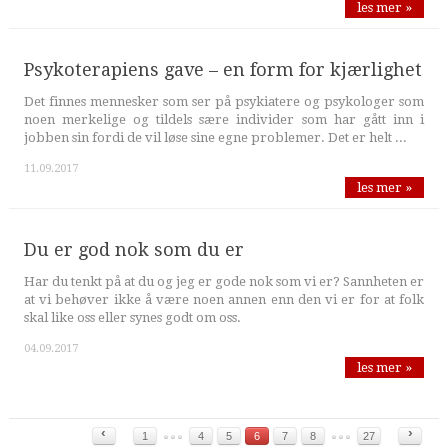
les mer »
Psykoterapiens gave – en form for kjærlighet
Det finnes mennesker som ser på psykiatere og psykologer som
noen merkelige og tildels sære individer som har gått inn i
jobben sin fordi de vil løse sine egne problemer. Det er helt ...
11.09.2017
les mer »
Du er god nok som du er
Har du tenkt på at du og jeg er gode nok som vi er? Sannheten er
at vi behøver ikke å være noen annen enn den vi er for at folk
skal like oss eller synes godt om oss.
04.09.2017
les mer »
‹
›
1
4
5
6
7
8
27