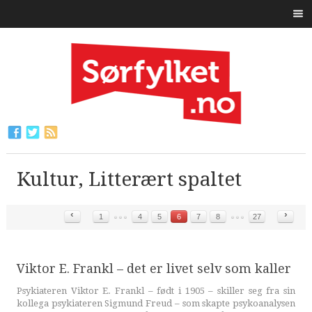
Kultur, Litterært spaltet
‹
›
1
4
5
6
7
8
27
Viktor E. Frankl – det er livet selv som kaller
Psykiateren Viktor E. Frankl – født i 1905 – skiller seg fra sin
kollega psykiateren Sigmund Freud – som skapte psykoanalysen