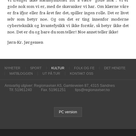
Vi trenger ikke statussymboler for å være ”gode nok”. Vi er
gode nok som vi er, med de skavanker vi har. Om klærne våre
er fra ifjor eller fra året før det, spiller ingen rolle. Det er livet
selv som betyr noe. Og om det er ting innenfor moderne
cyberteknikk og kvantefysikk vi ikke forstår, så betyr ikke det
noe. Det er du og bare du som teller! Noe annet teller ikke!
Jørn-Kr. Jørgensen
NYHETER
SPORT
KULTUR
FOLK OG FE
DET HENDTE
MATBLOGGEN
UT PÅ TUR
KONTAKT OSS
Ansvarlig utgiver: Regionaviser AS, Gamleveien 87, 4315 Sandnes
Tlf. 51961240
Fax. 51961251
tips@regionaviser.no
PC version