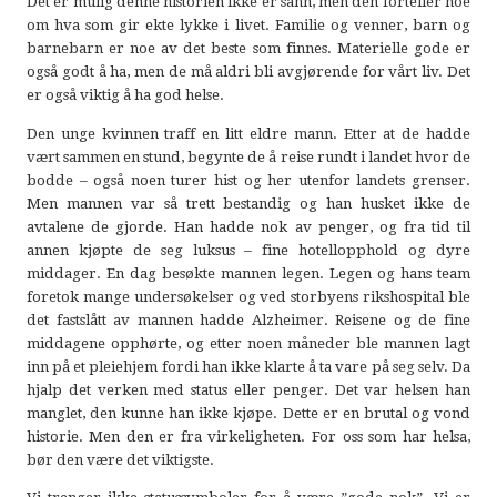
Det er mulig denne historien ikke er sann, men den forteller noe
om hva som gir ekte lykke i livet. Familie og venner, barn og
barnebarn er noe av det beste som finnes. Materielle gode er
også godt å ha, men de må aldri bli avgjørende for vårt liv. Det
er også viktig å ha god helse.
Den unge kvinnen traff en litt eldre mann. Etter at de hadde
vært sammen en stund, begynte de å reise rundt i landet hvor de
bodde – også noen turer hist og her utenfor landets grenser.
Men mannen var så trett bestandig og han husket ikke de
avtalene de gjorde. Han hadde nok av penger, og fra tid til
annen kjøpte de seg luksus – fine hotellopphold og dyre
middager. En dag besøkte mannen legen. Legen og hans team
foretok mange undersøkelser og ved storbyens rikshospital ble
det fastslått av mannen hadde Alzheimer. Reisene og de fine
middagene opphørte, og etter noen måneder ble mannen lagt
inn på et pleiehjem fordi han ikke klarte å ta vare på seg selv. Da
hjalp det verken med status eller penger. Det var helsen han
manglet, den kunne han ikke kjøpe. Dette er en brutal og vond
historie. Men den er fra virkeligheten. For oss som har helsa,
bør den være det viktigste.