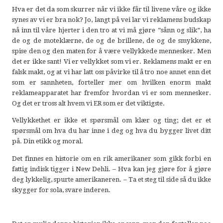
Hva er det da som skurrer når vi ikke får til livene våre og ikke
synes av vi er bra nok? Jo, langt på vei lar vi reklamens budskap
nå inn til våre hjerter i den tro at vi må gjøre ”sånn og slik”, ha
de og de moteklærne, de og de brillene, de og de smykkene,
spise den og den maten for å være vellykkede mennesker. Men
det er ikke sant! Vi er vellykket som vi er. Reklamens makt er en
falsk makt, og at vi har latt oss påvirke til å tro noe annet enn det
som er sannheten, forteller mer om hvilken enorm makt
reklameapparatet har fremfor hvordan vi er som mennesker.
Og det er tross alt hvem vi ER som er det viktigste.
Vellykkethet er ikke et spørsmål om klær og ting; det er et
spørsmål om hva du har inne i deg og hva du bygger livet ditt
på. Din etikk og moral.
Det finnes en historie om en rik amerikaner som gikk forbi en
fattig indisk tigger i New Dehli. – Hva kan jeg gjøre for å gjøre
deg lykkelig, spurte amerikaneren. – Ta et steg til side så du ikke
skygger for sola, svare inderen.