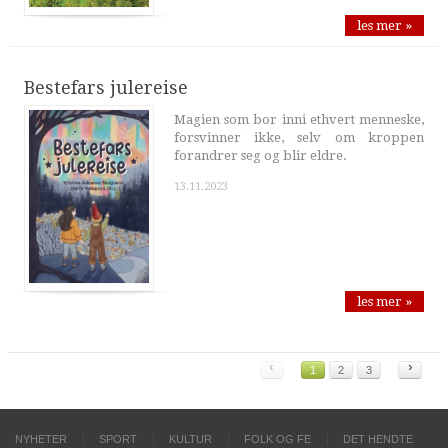
les mer »
Bestefars julereise
Magien som bor inni ethvert menneske,
forsvinner ikke, selv om kroppen
forandrer seg og blir eldre.
13.11.2023
les mer »
‹
›
1
2
3
NYHETER
SPORT
KULTUR
FOLK OG FE
DET HENDTE