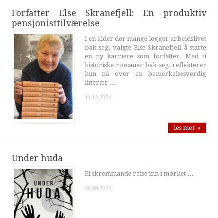
Forfatter Else Skranefjell: En produktiv
pensjonisttilværelse
I en alder der mange legger arbeidslivet
bak seg, valgte Else Skranefjell å starte
en ny karriere som forfatter. Med ti
historiske romaner bak seg, reflekterer
hun nå over en bemerkelsesverdig
litterær ...
11.12.2024
les mer »
Under huda
Ei skremmande reise inn i mørket …
24.09.2024