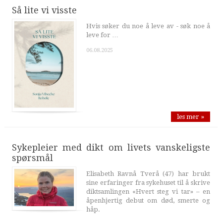
Så lite vi visste
Hvis søker du noe å leve av - søk noe å
leve for …
06.08.2025
les mer »
Sykepleier med dikt om livets vanskeligste
spørsmål
Elisabeth Ravnå Tverå (47) har brukt
sine erfaringer fra sykehuset til å skrive
diktsamlingen «Hvert steg vi tar» – en
åpenhjertig debut om død, smerte og
håp.