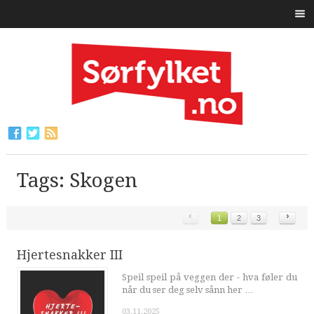
Tags: Skogen
‹
›
1
2
3
Hjertesnakker III
Speil speil på veggen der - hva føler du
når du ser deg selv sånn her …
03.11.2025