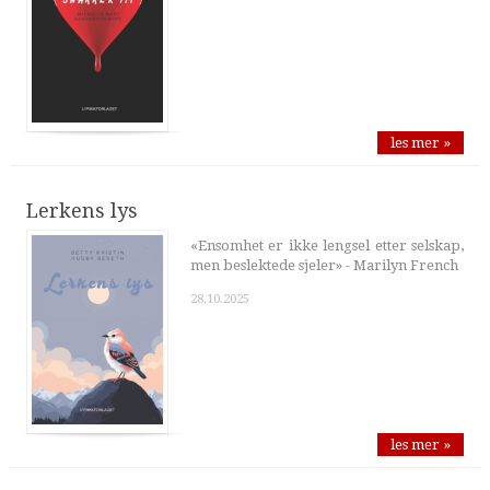
les mer »
Lerkens lys
«Ensomhet er ikke lengsel etter selskap,
men beslektede sjeler» - Marilyn French
28.10.2025
les mer »