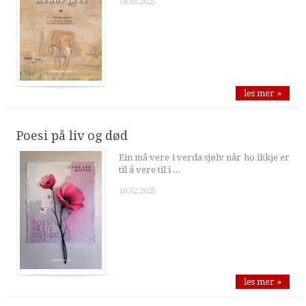
18.03.2025
les mer »
Poesi på liv og død
Ein må vere i verda sjølv når ho ikkje er
til å vere til i ...
10.02.2025
les mer »