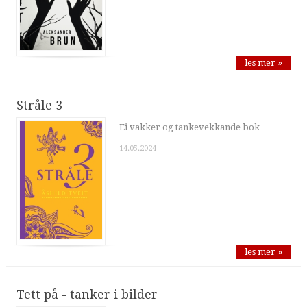
les mer »
Stråle 3
Ei vakker og tankevekkande bok
14.05.2024
les mer »
Tett på - tanker i bilder