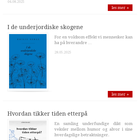
04.08.2025
les mer »
I de underjordiske skogene
For en voldsom effekt vi mennesker kan
ha på hverandre …
28.05.2025
les mer »
Hvordan tikker tiden etterpå
En samling underfundige dikt som
veksler mellom humor og alvor i sine
hverdagslige betraktninger.