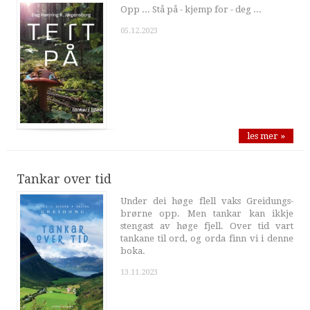
Opp ... Stå på - kjemp for - deg ...
05.12.2023
les mer »
Tankar over tid
Under dei høge flell vaks Greidungs-
brørne opp. Men tankar kan ikkje
stengast av høge fjell. Over tid vart
tankane til ord, og orda finn vi i denne
boka.
13.11.2023