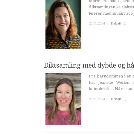
Marte Armand Remlov
diktsamlingen «Galakse
leseren med sin sårhet o
22.11.2024
|
Debatt (0)
Diktsamling med dybde og h
Fra barndommen i en te
har Jeanette Weflen a
kompleksitet. Nå er hun a
22.11.2024
|
Debatt (0)