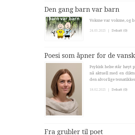
Den gang barn var barn
Voksne var voksne, og b
24.03.2025
|
Debatt (0)
Poesi som åpner for de vansk
Psykisk helse står høyt
nå aktuell med en dikts
den alvorlige tematikken
18.02.2025
|
Debatt (0)
Fra grubler til poet