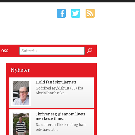
 oss
Nyheter
Hold fast i skrujernet!
Godtfred Myklebust (68) fra
Aksdal har brukt ...
Skriver seg gjennom livets
mørkeste time...
Da datteren fikk kreft og han
selv havnet ...