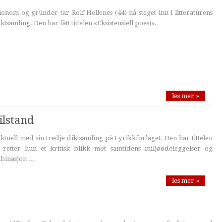
om og gründer tar Rolf Hellenes (44) nå steget inn i litteraturens
tsamling. Den har fått tittelen «Eksistensiell poesi».
les mer »
ilstand
ktuell med sin tredje diktsamling på Lyrikkforlaget. Den har tittelen
 retter hun et kritisk blikk mot samtidens miljøødeleggelser og
inasjon ...
les mer »