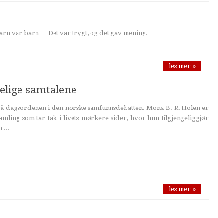
arn var barn … Det var trygt, og det gav mening.
les mer »
elige samtalene
 på dagsordenen i den norske samfunnsdebatten. Mona B. R. Holen er
amling som tar tak i livets mørkere sider, hvor hun tilgjengeliggjør
 ...
les mer »