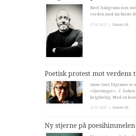
Med bakgrunn som sosion
verden med sin første dik
27.01.2025
|
Debatt (0)
Poetisk protest mot verdens t
Anne Guri Digranes er a
«Gjerninger». I boken
krigføring. Med en komb
23.01.2025
|
Debatt (0)
Ny stjerne på poesihimmelen