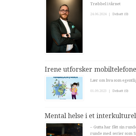
Trøbbel i tårnet
24.06.2024
|
Debatt (0)
Irene utforsker mobiltelefon
Lær om hva som egentlig
01.09.2023
|
Debatt (0)
Mental helse i et interkulturel
– Gutta har fått sin r
runde med serier som Sk