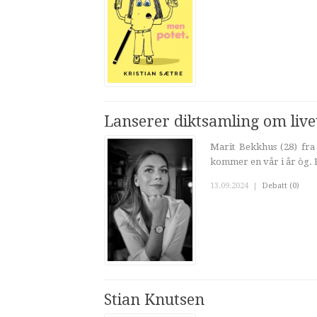
Lanserer diktsamling om live
Marit Bekkhus (28) fra
kommer en vår i år òg. H
13.09.2024
|
Debatt (0)
Stian Knutsen