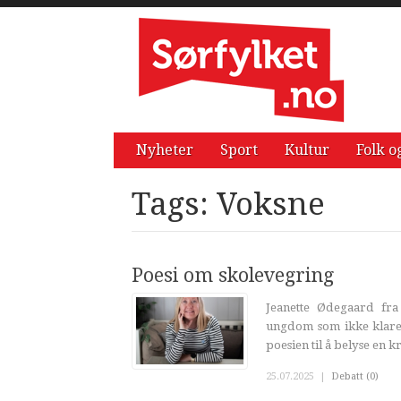
Nyheter
Sport
Kultur
Folk o
Tags: Voksne
Poesi om skolevegring
Jeanette Ødegaard fr
ungdom som ikke klare
poesien til å belyse en k
25.07.2025
|
Debatt (0)