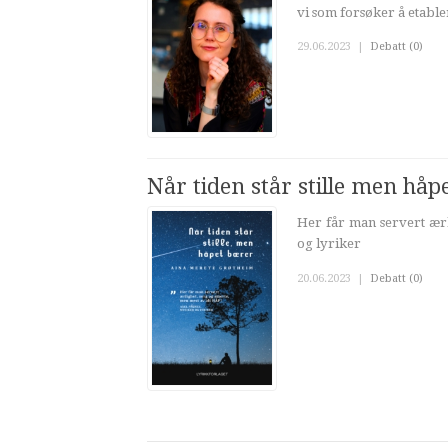
vi som forsøker å etabler
29.06.2023
|
Debatt (0)
Når tiden står stille men håp
Her får man servert ærl
og lyriker
20.06.2023
|
Debatt (0)