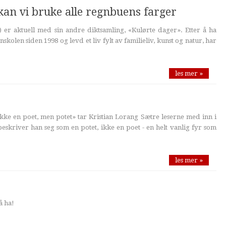
 kan vi bruke alle regnbuens farger
 er aktuell med sin andre diktsamling, «Kulørte dager». Etter å ha
skolen siden 1998 og levd et liv fylt av familieliv, kunst og natur, har
les mer »
ikke en poet, men potet» tar Kristian Lorang Sætre leserne med inn i
beskriver han seg som en potet, ikke en poet - en helt vanlig fyr som
les mer »
å ha!