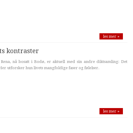
les mer »
ts kontraster
 Rena, nå bosatt i Bodø, er aktuell med sin andre diktsamling: Det
er utforsker hun livets mangfoldige faser og følelser.
les mer »