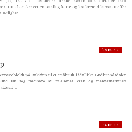
 (47) fra Oslo debuterer denne høsten som forfatter med
ne». Hun har skrevet en samling korte og konkrete dikt som treffer
g ærlighet.
les mer »
åp
rrasseblokk på Rykkinn til et småbruk i idylliske Gudbrandsdalen
lltid latt seg fascinere av følelsenes kraft og menneskesinnets
ktuell ...
les mer »