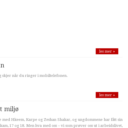
les mer »
en
 skjer når du ringer i mobiltelefonen.
les mer »
t miljø
unde med Hkeem, Karpe og Zeshan Shakar, og ungdommene har fått sin
am, 17 og 18. Men hva med oss – vi som prøver oss ut i arbeidslivet,