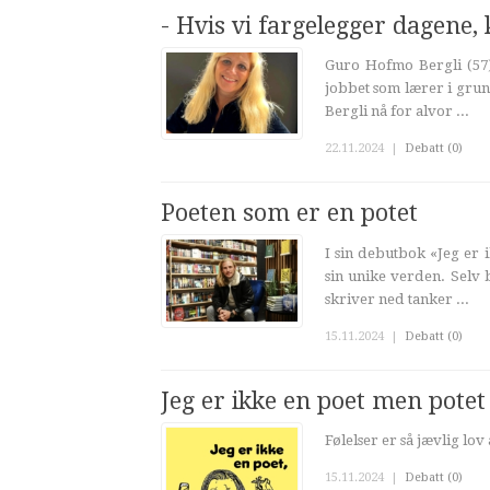
- Hvis vi fargelegger dagene,
Guro Hofmo Bergli (57)
jobbet som lærer i grunn
Bergli nå for alvor ...
22.11.2024
|
Debatt (0)
Poeten som er en potet
I sin debutbok «Jeg er 
sin unike verden. Selv 
skriver ned tanker ...
15.11.2024
|
Debatt (0)
Jeg er ikke en poet men potet
Følelser er så jævlig lov 
15.11.2024
|
Debatt (0)