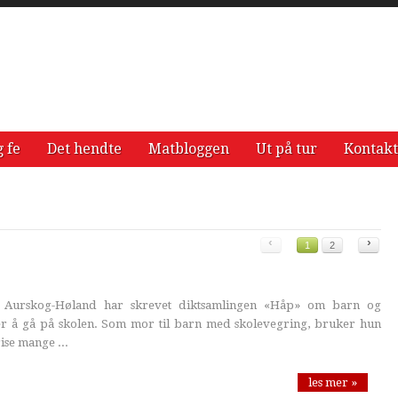
g fe
Det hendte
Matbloggen
Ut på tur
Kontakt
‹
›
1
2
a Aurskog-Høland har skrevet diktsamlingen «Håp» om barn og
r å gå på skolen. Som mor til barn med skolevegring, bruker hun
rise mange ...
les mer »