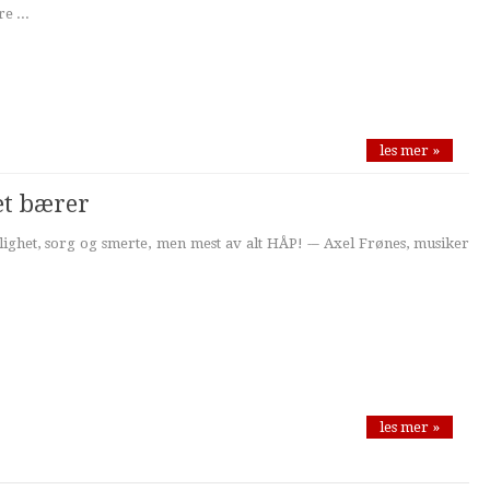
e ...
les mer »
et bærer
ighet, sorg og smerte, men mest av alt HÅP! -– Axel Frønes, musiker
les mer »