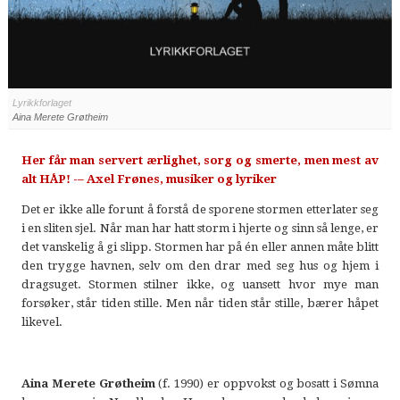
Lyrikkforlaget
Aina Merete Grøtheim
Her får man servert ærlighet, sorg og smerte, men mest av
alt HÅP! -– Axel Frønes, musiker og lyriker
Det er ikke alle forunt å forstå de sporene stormen etterlater seg
i en sliten sjel. Når man har hatt storm i hjerte og sinn så lenge, er
det vanskelig å gi slipp. Stormen har på én eller annen måte blitt
den trygge havnen, selv om den drar med seg hus og hjem i
dragsuget. Stormen stilner ikke, og uansett hvor mye man
forsøker, står tiden stille. Men når tiden står stille, bærer håpet
likevel.
Aina Merete Grøtheim
(f. 1990) er oppvokst og bosatt i Sømna