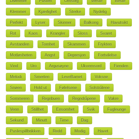
Drømmer
Pusten
Omsorg
Verste
Beste
Klemmer
Kjærlighet
Sterke
Nydelig
Perfekt
Lyser
Skinner
Balkong
Havutsikt
Rot
Kaos
Krangler
Sloss
Svaret
Avstanden
Tomhet
Skammen
Frykten
Motløsheten
Angst
Depresjon
Fortvilelse
Vind
Uro
Argusøyne
Ukvemsord
Fienden
Melodi
Smerten
LeveBarnet
Voksne
Snøen
Hold ut
Følelsene
Solstrålene
Sommeren
Regnbuen
Regndråpene
Vakre
Venn
Stillhet
Ensomhet
Svik
Fugleunge
Sekund
Minutt
Time
Dag
Puslespillbrikken
Redd
Modig
Havet