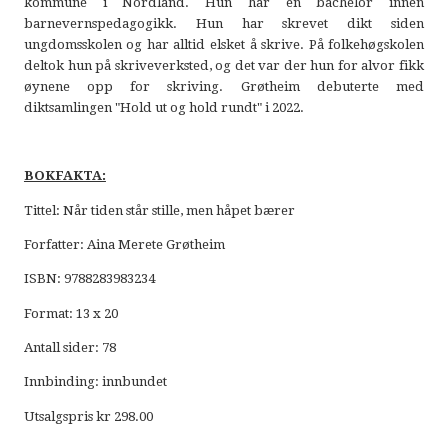
kommune i Nordland. Hun har en bachelor innen
barnevernspedagogikk. Hun har skrevet dikt siden
ungdomsskolen og har alltid elsket å skrive. På folkehøgskolen
deltok hun på skriveverksted, og det var der hun for alvor fikk
øynene opp for skriving. Grøtheim debuterte med
diktsamlingen "Hold ut og hold rundt" i 2022.
BOKFAKTA:
Tittel: Når tiden står stille, men håpet bærer
Forfatter: Aina Merete Grøtheim
ISBN: 9788283983234
Format: 13 x 20
Antall sider: 78
Innbinding: innbundet
Utsalgspris kr 298.00