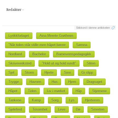
Redaktør -
Stikkord i denne artikkelen
Lyrikkforlaget
Aina Merete Grøtheim
"Når tiden står stille men håpet bærer
Sømna
Nordland
Bachelor
Barnevernspedagogikk
Skriveverksted
"Hold ut og hold rundt"
Sliten
Sjel
Storm
Hjerte
Sinn
Gi slipp
Trygge
Havnen
Hus
Hjem
Dragsuget
Håpet
Tiden
Liv i mørket
Håp
Stjernene
Tankene
Kamp
Sorg
Lys
Hjerterom
Sjelefred
Tosomhet
Leve
Dø
'Smerten