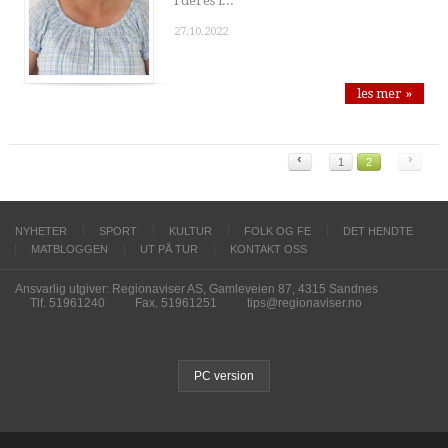
i deres l...
27.10.2022
les mer »
‹
›
1
2
NYHETER
SPORT
KULTUR
FOLK OG FE
DET HENDTE
MATBLOGGEN
UT PÅ TUR
KONTAKT OSS
Ansvarlig utgiver: Regionaviser AS, Gamleveien 87, 4315 Sandnes
Tlf. 51961240
Fax. 51961251
tips@regionaviser.no
PC version