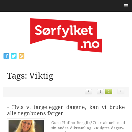
Tags: Viktig
‹
›
1
2
- Hvis vi fargelegger dagene, kan vi bruke
alle regnbuens farger
Guro Hofmo Bergli (57) er aktuell med
sin andre diktsamling, «Kulørte dager».