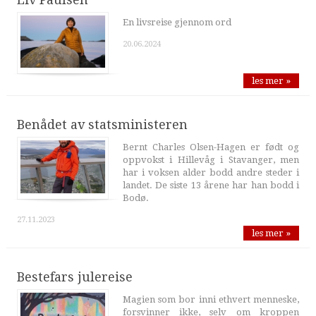
En livsreise gjennom ord
20.06.2024
les mer »
Benådet av statsministeren
Bernt Charles Olsen-Hagen er født og
oppvokst i Hillevåg i Stavanger, men
har i voksen alder bodd andre steder i
landet. De siste 13 årene har han bodd i
Bodø.
27.11.2023
les mer »
Bestefars julereise
Magien som bor inni ethvert menneske,
forsvinner ikke, selv om kroppen