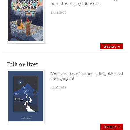
forandrer seg og blir eldre.
13.11.2023
les mer »
Folk og livet
Menneskehet, stå sammen, krig ikke, led
fremgangen!
03.07.2023
les mer »