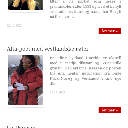
Etter å ha jobbet som lærer i
grunnskolen siden 1998 og levd et liv fylt
av familieliv, kunst og natur, har Bergli
nå for alvor ...
22.11.2024
les mer »
Alta-poet med vestlandske røter
Benedicte Rydland Hareide er aktuell
med si tredje diktsamling, «Det ville
graset». Den erfarne læraren og poeten
frå Alta hentar inspirasjon frå både
Nord-Noreg og Vestlandet i sine nye
dikt.
19.11.2024
les mer »
Liv Paulsen