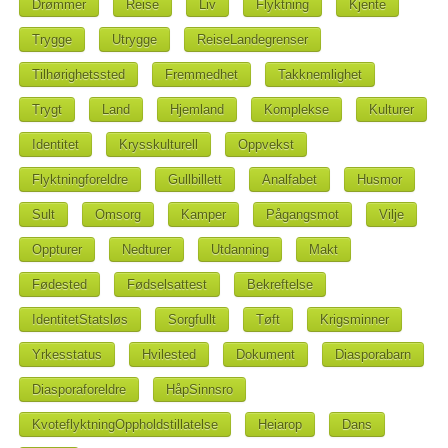
Drømmer
Reise
Liv
Flyktning
Kjente
Trygge
Utrygge
ReiseLandegrenser
Tilhørighetssted
Fremmedhet
Takknemlighet
Trygt
Land
Hjemland
Komplekse
Kulturer
Identitet
Krysskulturell
Oppvekst
Flyktningforeldre
Gullbillett
Analfabet
Husmor
Sult
Omsorg
Kamper
Pågangsmot
Vilje
Oppturer
Nedturer
Utdanning
Makt
Fødested
Fødselsattest
Bekreftelse
IdentitetStatsløs
Sorgfullt
Tøft
Krigsminner
Yrkesstatus
Hvilested
Dokument
Diasporabarn
Diasporaforeldre
HåpSinnsro
KvoteflyktningOppholdstillatelse
Heiarop
Dans