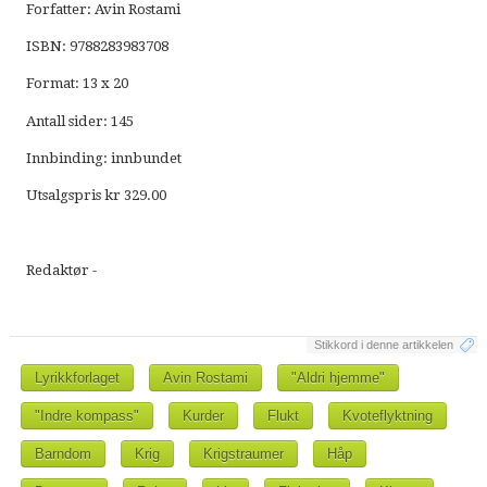
Forfatter: Avin Rostami
ISBN: 9788283983708
Format: 13 x 20
Antall sider: 145
Innbinding: innbundet
Utsalgspris kr 329.00
Redaktør -
Stikkord i denne artikkelen
Lyrikkforlaget
Avin Rostami
"Aldri hjemme"
"Indre kompass"
Kurder
Flukt
Kvoteflyktning
Barndom
Krig
Krigstraumer
Håp