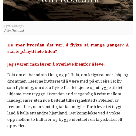
Lyrikkforlaget
Avin Rostami
De spør hvordan det var, å flykte så mange ganger? Å
starte på nytt hele tiden?
Jeg svarer; man lærer å overleve fremfor å leve.
Dikt om en barndom i krig og på flukt, om krigstraumer, håp og
drømmer. Leserne inviteres til å være med på en reise i et liv
som flyktning, om det å flykte fra det kjente og utrygge til det
ukjente, men trygge. Hvordan er det egentlig å reise mellom
landegrenser uten noe bestemt tilhørighetssted? Følelsen av
fremmedhet, men samtidig takknemlighet for å leve i et trygt
land å kalle ens andre hjemland. Det komplekse ved å vokse
opp mellom to kulturer og bygge identitet i en krysskulturell
oppvekst.