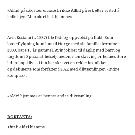
«Alltid på søk etter en siste brikke Alltid på søk etter et sted å
kalle hjem Men aldri helt hjemme»
Avin Rostami (f. 1987) ble født og oppvokst på flukt. Som
kvoteflyktning kom hun til Norge med sin familie desember
1999, bare 13 år gammel. Avin jobber til daglig med barn og
ungdom i Spesialist-helsetjenesten, men skriving er hennes store
lidenskap i livet. Hun har skrevet en rekke kronikker
og debuterte som forfatter i 2022 med diktsamlingen «Indre
kompass».
«Aldri hjemme» er hennes andre diktsamling.
BOKFAKTA:
Tittel: Aldri hjemme