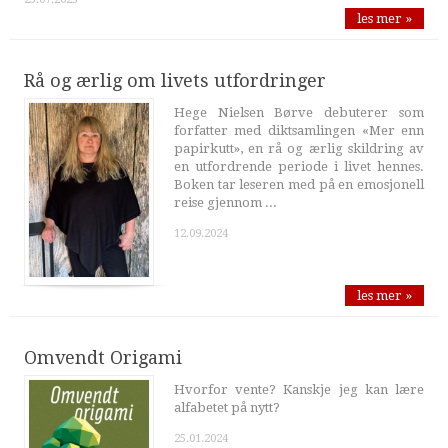
les mer »
Rå og ærlig om livets utfordringer
Hege Nielsen Børve debuterer som
forfatter med diktsamlingen «Mer enn
papirkutt», en rå og ærlig skildring av
en utfordrende periode i livet hennes.
Boken tar leseren med på en emosjonell
reise gjennom ...
12.09.2024
les mer »
Omvendt Origami
Hvorfor vente? Kanskje jeg kan lære
alfabetet på nytt?
25.01.2024