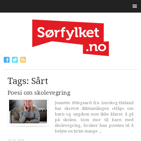
Tags: Sårt
Poesi om skolevegring
Jeanette Ødegaard fra Aurskog-Høland
har skrevet diktsamlingen «Håp» om
barn og ungdom som ikke klarer å gå
på skolen. Som mor til barn med
skolevegring, bruker hun poesien til å
belyse en krise mange ...
25.07.2025