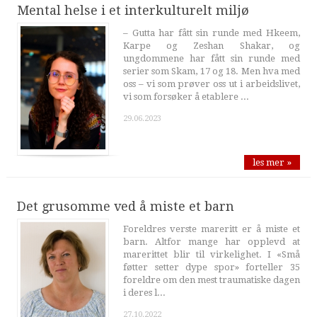
Mental helse i et interkulturelt miljø
– Gutta har fått sin runde med Hkeem,
Karpe og Zeshan Shakar, og
ungdommene har fått sin runde med
serier som Skam, 17 og 18. Men hva med
oss – vi som prøver oss ut i arbeidslivet,
vi som forsøker å etablere ...
29.06.2023
les mer »
Det grusomme ved å miste et barn
Foreldres verste mareritt er å miste et
barn. Altfor mange har opplevd at
marerittet blir til virkelighet. I «Små
føtter setter dype spor» forteller 35
foreldre om den mest traumatiske dagen
i deres l...
27.10.2022