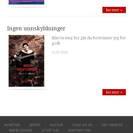
les mer »
Ingen unnskyldninger
ikke ta meg for gitt da forsvinner jeg for
godt
15.01.2020
les mer »
NYHETER
SPORT
KULTUR
FOLK OG FE
DET HENDTE
MATBLOGGEN
UT PÅ TUR
KONTAKT OSS