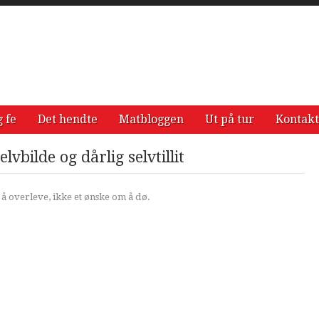
g fe
Det hendte
Matbloggen
Ut på tur
Kontakt
vbilde og dårlig selvtillit
 å overleve, ikke et ønske om å dø.