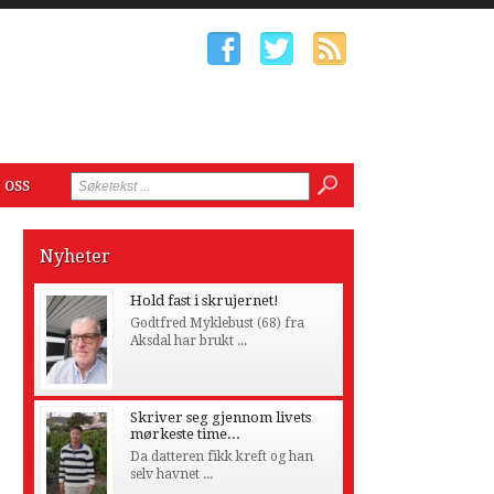
 oss
Nyheter
Hold fast i skrujernet!
Godtfred Myklebust (68) fra
Aksdal har brukt ...
Skriver seg gjennom livets
mørkeste time...
Da datteren fikk kreft og han
selv havnet ...