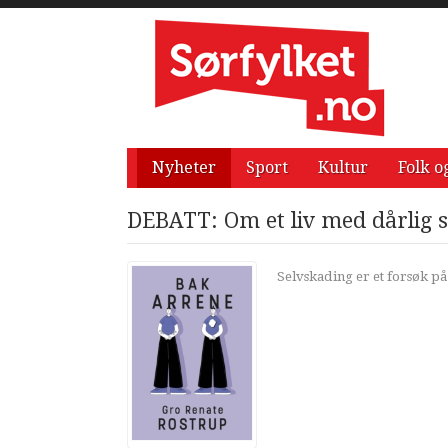
Nyheter
Sport
Kultur
Folk o
DEBATT: Om et liv med dårlig sel
Selvskading er et forsøk på