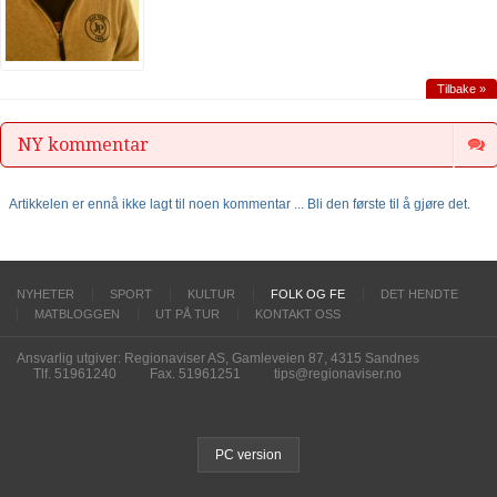
Tilbake »
NY kommentar
Artikkelen er ennå ikke lagt til noen kommentar ... Bli den første til å gjøre det.
NYHETER
SPORT
KULTUR
FOLK OG FE
DET HENDTE
MATBLOGGEN
UT PÅ TUR
KONTAKT OSS
Ansvarlig utgiver: Regionaviser AS, Gamleveien 87, 4315 Sandnes
Tlf. 51961240
Fax. 51961251
tips@regionaviser.no
PC version