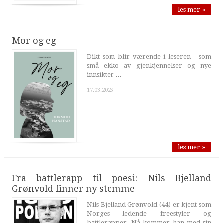
les mer »
Mor og eg
Dikt som blir værende i leseren - som
små ekko av gjenkjennelser og nye
innsikter …
17.03.2025
les mer »
Fra battlerapp til poesi: Nils Bjelland
Grønvold finner ny stemme
Nils Bjelland Grønvold (44) er kjent som
Norges ledende freestyler og
battlerapper. Nå kommer han med sin