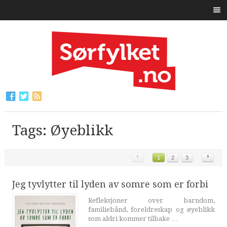
Tags: Øyeblikk
‹
›
1
2
3
Jeg tyvlytter til lyden av somre som er forbi
Refleksjoner over barndom,
familiebånd, foreldreskap og øyeblikk
som aldri kommer tilbake …