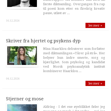
første diktsamling. Overgangen fra rap
til poesi kom etter en fireårig kreativ
pause, utløst av ...
16.12.2024
les mer »
Skriver fra hjertet og psykens dyp
Nina Haarklou debuterer som forfatter
med diktsamlingen «Tårer på strå». Her
belyser hun indre smerte, sorg og
kjærlighet. Som psykolog og kandidat
ved Norsk psykoanalytisk institutt
kombinerer Haarklou ...
04.12.2024
les mer »
Stjerner og mose
Aldring - I det ene øyeblikket føler jeg