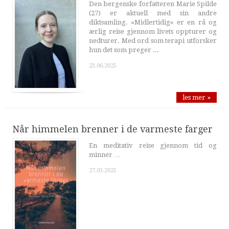
Den bergenske forfatteren Marie Spilde
(27) er aktuell med sin andre
diktsamling. «Midlertidig» er en rå og
ærlig reise gjennom livets oppturer og
nedturer. Med ord som terapi utforsker
hun det som preger ...
23.06.2025
les mer »
Når himmelen brenner i de varmeste farger
En meditativ reise gjennom tid og
minner …
27.03.2025