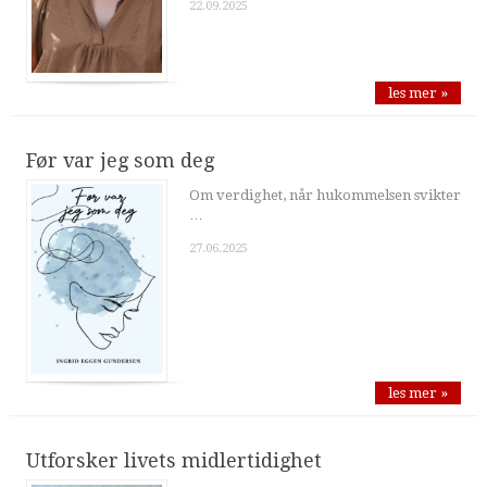
22.09.2025
les mer »
Før var jeg som deg
Om verdighet, når hukommelsen svikter
…
27.06.2025
les mer »
Utforsker livets midlertidighet