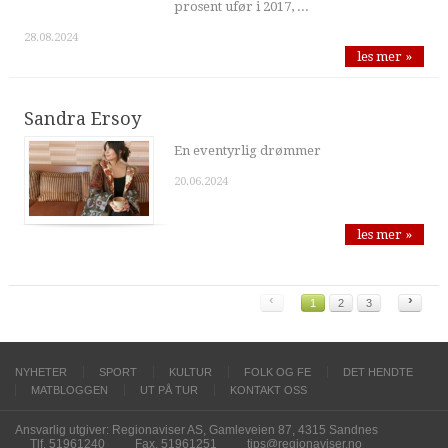
prosent ufør i 2017, ...
28.08.2024
les mer »
Sandra Ersoy
En eventyrlig drømmer
20.06.2024
les mer »
‹
›
1
2
3
NYHETER
SPORT
KULTUR
FOLK OG FE
DET HENDTE
MATBLOGGEN
UT PÅ TUR
KONTAKT OSS
Ansvarlig utgiver: Regionaviser AS, Gamleveien 87, 4315 Sandnes
Tlf. 51961240
Fax. 51961251
tips@regionaviser.no