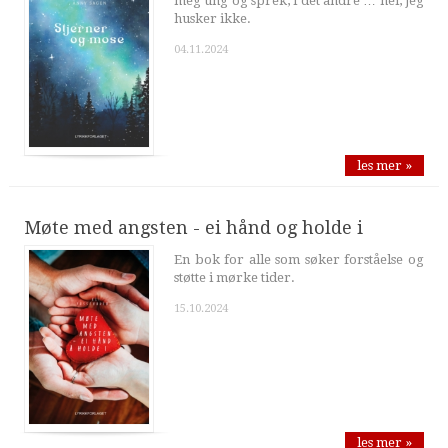
meg ung og sprek, i det andre … nei, jeg
husker ikke.
04.11.2024
les mer »
Møte med angsten - ei hånd og holde i
En bok for alle som søker forståelse og
støtte i mørke tider.
15.10.2024
les mer »