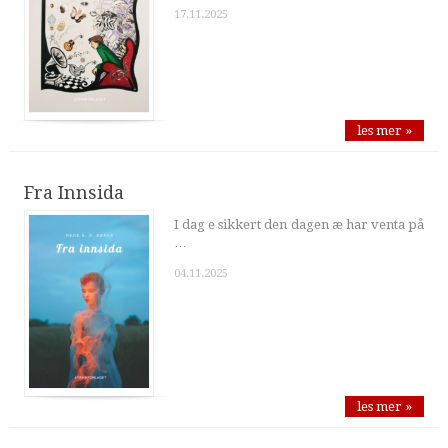
17.11.2025
les mer »
Fra Innsida
I dag e sikkert den dagen æ har venta på
…
04.11.2025
les mer »