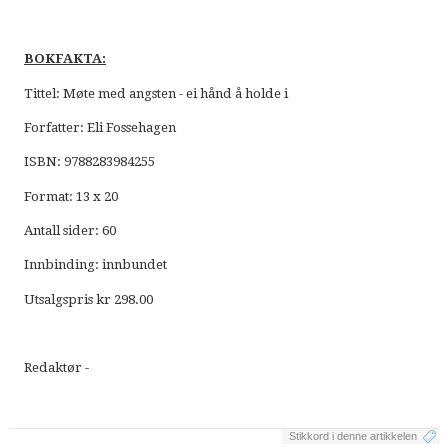
BOKFAKTA:
Tittel: Møte med angsten - ei hånd å holde i
Forfatter: Eli Fossehagen
ISBN: 9788283984255
Format: 13 x 20
Antall sider: 60
Innbinding: innbundet
Utsalgspris kr 298.00
Redaktør -
Stikkord i denne artikkelen