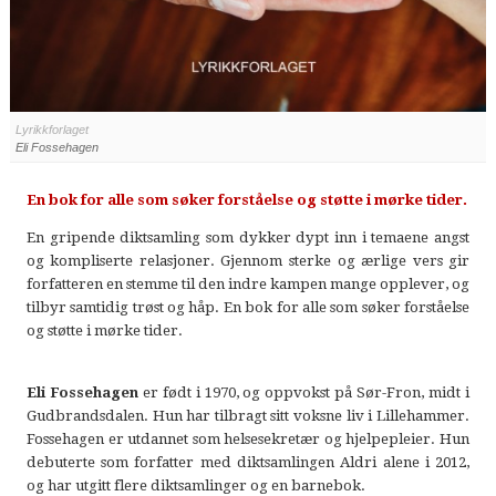
Lyrikkforlaget
Eli Fossehagen
En bok for alle som søker forståelse og støtte i mørke tider.
En gripende diktsamling som dykker dypt inn i temaene angst
og kompliserte relasjoner. Gjennom sterke og ærlige vers gir
forfatteren en stemme til den indre kampen mange opplever, og
tilbyr samtidig trøst og håp. En bok for alle som søker forståelse
og støtte i mørke tider.
Eli Fossehagen
er født i 1970, og oppvokst på Sør-Fron, midt i
Gudbrandsdalen. Hun har tilbragt sitt voksne liv i Lillehammer.
Fossehagen er utdannet som helsesekretær og hjelpepleier. Hun
debuterte som forfatter med diktsamlingen Aldri alene i 2012,
og har utgitt flere diktsamlinger og en barnebok.