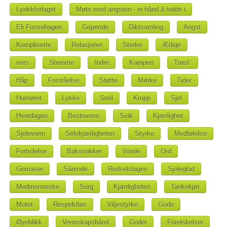
Lyrikkforlaget
Møte med angsten - ei hånd å holde i
Eli Fossehagen
Gripende
Diktsamling
Angst
Kompliserte
Relasjoner
Sterke
Ærlige
vers
Stemme
Indre
Kampen
Trøst¨
Håp
Forståelse
Støtte
Mørke
Tider
Humøret
Lykke
Smil
Kropp
Sjel
Hverdagen
Bestevenn
Svik
Kjærlighet
Sjelevenn
Selvkjærligheten
Styrke
Medfølelse
Fortvilelse
Baksnakker
Vonde
Ord
Grimaser
Sårende
Redselslagen
Sjeleglad
Medmenneske
Sorg
Kjærligheten
Tankekjør
Motet
Respektløs
Viljestyrke
Gode
Øyeblikk
Vennskapsbånd
Goder
Forelskelser