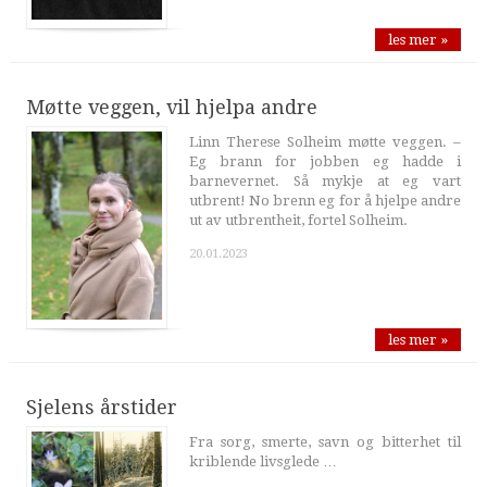
les mer »
Møtte veggen, vil hjelpa andre
Linn Therese Solheim møtte veggen. –
Eg brann for jobben eg hadde i
barnevernet. Så mykje at eg vart
utbrent! No brenn eg for å hjelpe andre
ut av utbrentheit, fortel Solheim.
20.01.2023
les mer »
Sjelens årstider
Fra sorg, smerte, savn og bitterhet til
kriblende livsglede …