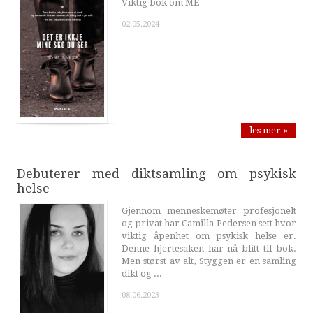
Viktig bok om ME
02.05.2024
les mer »
Debuterer med diktsamling om psykisk
helse
Gjennom menneskemøter profesjonelt
og privat har Camilla Pedersen sett hvor
viktig åpenhet om psykisk helse er.
Denne hjertesaken har nå blitt til bok.
Men størst av alt, Styggen er en samling
dikt og ...
08.06.2023