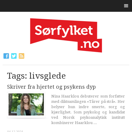
Tags: livsglede
Skriver fra hjertet og psykens dyp
Nina Haarklou debuterer som forfatter
med diktsamlingen «Tårer på strå». Her
belyser hun indre smerte, sorg og
kjærlighet. Som psykolog og kandidat
ved Norsk psykoanalytisk institutt
kombinerer Haarklou ...
04.12.2024