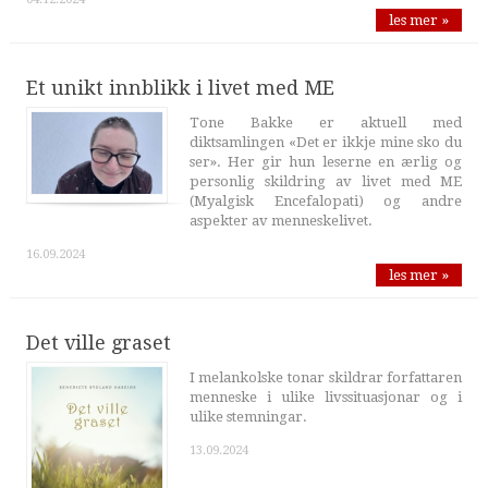
les mer »
Et unikt innblikk i livet med ME
Tone Bakke er aktuell med
diktsamlingen «Det er ikkje mine sko du
ser». Her gir hun leserne en ærlig og
personlig skildring av livet med ME
(Myalgisk Encefalopati) og andre
aspekter av menneskelivet.
16.09.2024
les mer »
Det ville graset
I melankolske tonar skildrar forfattaren
menneske i ulike livssituasjonar og i
ulike stemningar.
13.09.2024