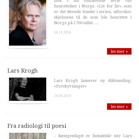
bok i sin omfattende serie om
henrettelser i Norge. «Liv for liv», som
er det åttende bindet i serien, utforsker
skjebnene til de som ble henrettet i
Norge på 1700-tallet. ...
04.11.2024
les mer »
Lars Krogh
Lars Krogh lanserer ny diktsamling:
«Forskyvninger»
24.06.2024
les mer »
Fra radiologi til poesi
– Røntgenfaget er fantastisk! sier Lars