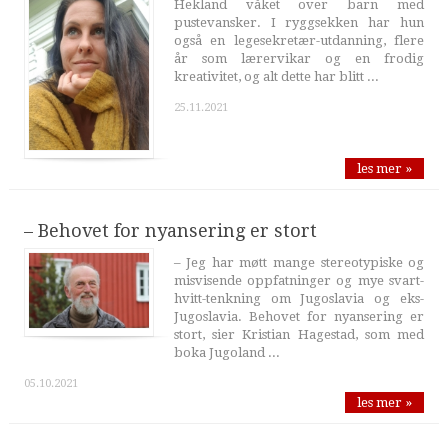
Hekland våket over barn med
pustevansker. I ryggsekken har hun
også en legesekretær-utdanning, flere
år som lærervikar og en frodig
kreativitet, og alt dette har blitt ...
25.11.2021
les mer »
– Behovet for nyansering er stort
– Jeg har møtt mange stereotypiske og
misvisende oppfatninger og mye svart-
hvitt-tenkning om Jugoslavia og eks-
Jugoslavia. Behovet for nyansering er
stort, sier Kristian Hagestad, som med
boka Jugoland ...
05.10.2021
les mer »