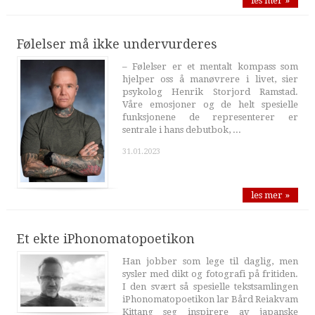
les mer »
Følelser må ikke undervurderes
– Følelser er et mentalt kompass som
hjelper oss å manøvrere i livet, sier
psykolog Henrik Storjord Ramstad.
Våre emosjoner og de helt spesielle
funksjonene de representerer er
sentrale i hans debutbok, ...
31.01.2023
les mer »
Et ekte iPhonomatopoetikon
Han jobber som lege til daglig, men
sysler med dikt og fotografi på fritiden.
I den svært så spesielle tekstsamlingen
iPhonomatopoetikon lar Bård Reiakvam
Kittang seg inspirere av japanske