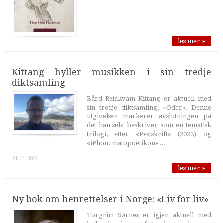
les mer »
Kittang hyller musikken i sin tredje
diktsamling
Bård Reiakvam Kittang er aktuell med
sin tredje diktsamling, «Oder». Denne
utgivelsen markerer avslutningen på
det han selv beskriver som en tematisk
trilogi, etter «Pestskrift» (2022) og
«iPhonomatopoetikon» ...
21.11.2024
les mer »
Ny bok om henrettelser i Norge: «Liv for liv»
Torgrim Sørnes er igjen aktuell med