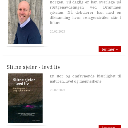
Borgen. Til daglig er han overlege på
røntgenavdelingen ved Drammen
sykehus. Nå debuterer han med en
diktsamling hvor røntgenstråler står i
fokus.
20.02.2023
les mer »
Slitne sjeler - levd liv
En stor og omfavnende kjærlighet til
naturen, livet og menneskene
20.02.2023