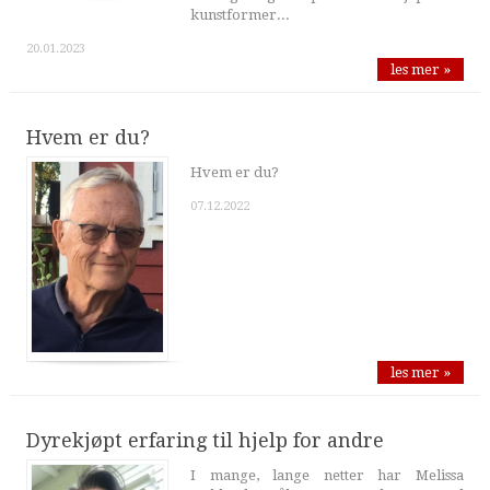
kunstformer...
20.01.2023
les mer »
Hvem er du?
Hvem er du?
07.12.2022
les mer »
Dyrekjøpt erfaring til hjelp for andre
I mange, lange netter har Melissa