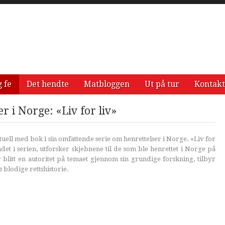
g fe
Det hendte
Matbloggen
Ut på tur
Kontakt
 i Norge: «Liv for liv»
uell med bok i sin omfattende serie om henrettelser i Norge. «Liv for
ndet i serien, utforsker skjebnene til de som ble henrettet i Norge på
r blitt en autoritet på temaet gjennom sin grundige forskning, tilbyr
 blodige rettshistorie.