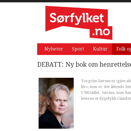
Nyheter
Sport
Kultur
Folk o
DEBATT: Ny bok om henrettelser
Torgrim Sørnes er igjen akt
liv», som er det åttende bi
1700-tallet. Sørnes, som ha
leserne et dypdykk i landets