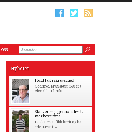
 oss
Nyheter
Hold fast i skrujernet!
Godtfred Myklebust (68) fra
Aksdal har brukt ...
Skriver seg gjennom livets
mørkeste time...
Da datteren fikk kreft og han
selv havnet ...