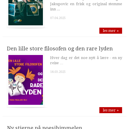
Jakupovic en frisk og original stemme
inn ...
07.04.2025
les mer »
Den lille store filosofen og den rare lyden
Hver dag er det noe nytt å lære - en ny
reise …
18.03.2025
les mer »
Ny stjerne på poesihimmelen