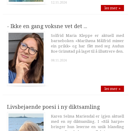
12.11.2024
les mer »
- Ikke en gang voksne vet det ...
Solfrid Maria Kleppe er aktuell med
barneboken «Marihøna Målfrid misser
ein prikk» og har fått med seg Audun
Roe Grimstad på laget til å illustrere den.
08.11.2024
les mer »
Livsbejaende poesi i ny diktsamling
Karen Selma Mariendal er igjen aktuell
med en ny diktsamling. I «Blå harpe»
bringer hun leserne en unik blanding