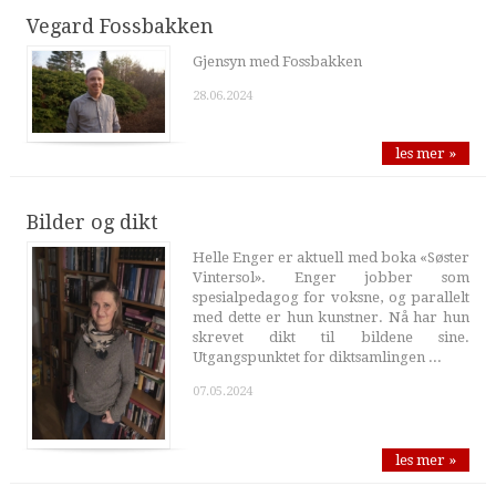
Vegard Fossbakken
Gjensyn med Fossbakken
28.06.2024
les mer »
Bilder og dikt
Helle Enger er aktuell med boka «Søster
Vintersol». Enger jobber som
spesialpedagog for voksne, og parallelt
med dette er hun kunstner. Nå har hun
skrevet dikt til bildene sine.
Utgangspunktet for diktsamlingen ...
07.05.2024
les mer »