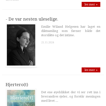
les mer »
- De var nesten uleselige.
Emilie Wiland Helgesen har laget en
diktsamling som favner både det
storslåtte og det intime.
21.11.2024
les mer »
Hjertero(t)
Det ene øyeblikket der vi ser rett inn i
hverandres sjeler, og forstår meningen
med livet ...