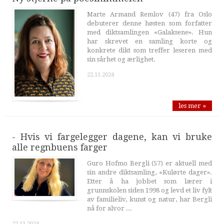
Marte Armand Remlov (47) fra Oslo
debuterer denne høsten som forfatter
med diktsamlingen «Galaksene». Hun
har skrevet en samling korte og
konkrete dikt som treffer leseren med
sin sårhet og ærlighet.
22.11.2024
les mer »
- Hvis vi fargelegger dagene, kan vi bruke
alle regnbuens farger
Guro Hofmo Bergli (57) er aktuell med
sin andre diktsamling, «Kulørte dager».
Etter å ha jobbet som lærer i
grunnskolen siden 1998 og levd et liv fylt
av familieliv, kunst og natur, har Bergli
nå for alvor ...
22.11.2024