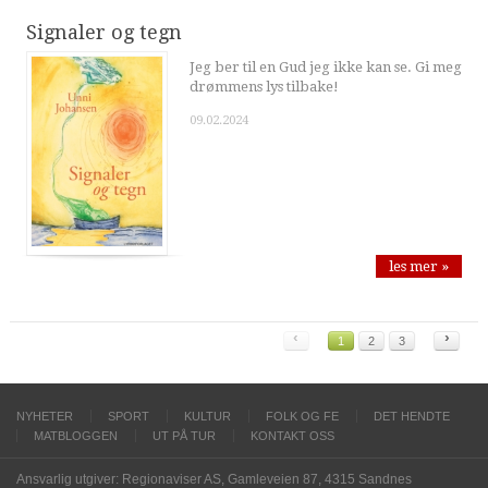
Signaler og tegn
Jeg ber til en Gud jeg ikke kan se. Gi meg
drømmens lys tilbake!
09.02.2024
les mer »
‹
›
1
2
3
NYHETER
SPORT
KULTUR
FOLK OG FE
DET HENDTE
MATBLOGGEN
UT PÅ TUR
KONTAKT OSS
Ansvarlig utgiver: Regionaviser AS, Gamleveien 87, 4315 Sandnes