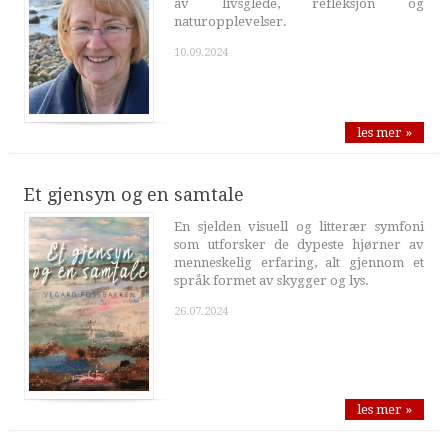
av livsglede, refleksjon og
naturopplevelser.
10.09.2024
les mer »
Et gjensyn og en samtale
En sjelden visuell og litterær symfoni
som utforsker de dypeste hjørner av
menneskelig erfaring, alt gjennom et
språk formet av skygger og lys.
26.07.2024
les mer »