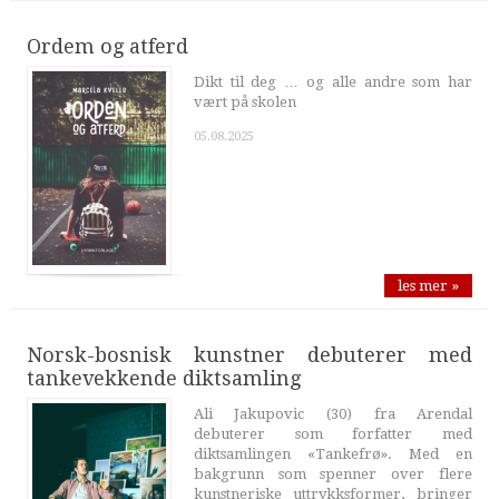
Ordem og atferd
Dikt til deg … og alle andre som har
vært på skolen
05.08.2025
les mer »
Norsk-bosnisk kunstner debuterer med
tankevekkende diktsamling
Ali Jakupovic (30) fra Arendal
debuterer som forfatter med
diktsamlingen «Tankefrø». Med en
bakgrunn som spenner over flere
kunstneriske uttrykksformer, bringer