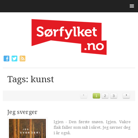
Tags: kunst
‹
›
1
2
3
Jeg sverger
Igjen - Den første snøen. Igjen. Vakre
flak faller som salt i såret. Jeg savner deg
i år også.