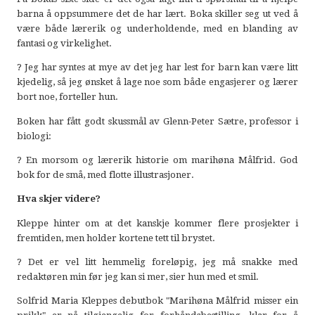
barna å oppsummere det de har lært. Boka skiller seg ut ved å
være både lærerik og underholdende, med en blanding av
fantasi og virkelighet.
? Jeg har syntes at mye av det jeg har lest for barn kan være litt
kjedelig, så jeg ønsket å lage noe som både engasjerer og lærer
bort noe, forteller hun.
Boken har fått godt skussmål av Glenn-Peter Sætre, professor i
biologi:
? En morsom og lærerik historie om marihøna Målfrid. God
bok for de små, med flotte illustrasjoner.
Hva skjer videre?
Kleppe hinter om at det kanskje kommer flere prosjekter i
fremtiden, men holder kortene tett til brystet.
? Det er vel litt hemmelig foreløpig, jeg må snakke med
redaktøren min før jeg kan si mer, sier hun med et smil.
Solfrid Maria Kleppes debutbok "Marihøna Målfrid misser ein