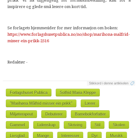
prikk" er nå tilgjengelig for forhåndsbestilling, klar for å
inspirere og glede små lesere om kort tid.
Se forlagets hjemmesider for mer informasjon om boken:
https://www.forlagshusetpublica.no/no/shop/marihona-malfrid-
misser-ein-prikk-2516
Redaktør -
Stikkord i denne artikkelen
Forlagshuset Publica
Solfrid Maria Kleppe
"Marihøna Målfrid misser ein prikk"
Lærer
Miljøterapeut
Debuterer
Barnebokforfatter
Gammel
Lidenskap
Skriving
Stil
Skolen
Livsglad
Mange
Interesser
Dyr
Musikk