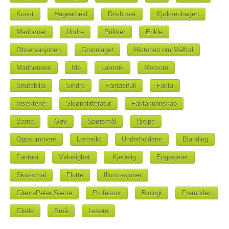
Kunst
Hagearbeid
Drivhuset
Kjøkkenhagen
Marihøner
Undre
Prikker
Enkle
Observasjonen
Grunnlaget
Historien om Målfrid
Marihønene
Ide
Lærerik
Morsom
Snutebilla
Sindre
Fantasifull
Fakta
Insektene
Skjønnlitteratur
Faktakunnskap
Barna
Gøy
Spørsmål
Hjelpe
Oppsummere
Lærerikt
Underholdene
Blanding
Fantasi
Virkelighet
.Kjedelig
Engasjerer
Skussmål
Flotte
Illustrasjoner
Glenn-Peter Sætre
Professor
Biologi
Fremtiden
Glede
Små
Lesere