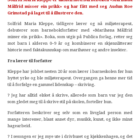
Målfrid misser ein prikk» og har fått med seg Audun Roe
Grimstad på laget til å illustrere den.
Solfrid Maria Kleppe, tidligere lærer og nå miljøterapeut,
debuterer som barnebokforfatter med «Marihøna Målfrid
misser ein prikk». Boka, som utgis på Publica forlag, retter seg
mot barn i alderen 0–9 år og kombinerer en skjønnlitterær
historie med faktakunnskap om marihøner og andre insekter.
Fra lærer til forfatter
Kleppe har jobbet nesten 20 år som lærer i barneskolen før hun
byttet yrke og ble miljøterapeut. Overgangen ga henne mer tid
til å forfølge en gammel lidenskap – skriving.
? Jeg har alltid elsket å skrive, allerede som barn var jeg den
som gledet meg til å skrive stil på skolen, forteller hun.
Forfatteren beskriver seg selv som en livsglad person med
mange interesser, blant annet dyr, musikk, kunst, og ikke minst
hagearbeid.
? I sesongen er jeg mye ute i drivhuset og kjøkkenhagen, og det