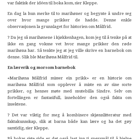
var faktisk der idéen til boka kom, sier Kleppe.
En dag la hun merke til to marihøner og begynte å undre seg
over hvor mange prikker de hadde. Denne enkle
observasjonen la grunnlaget for historien om Målfrid.
? Da jeg så marihønene i kjøkkenhagen, kom jeg til å tenke på at
ikke en gang voksne vet hvor mange prikker den røde
marihøna har. Så tenkte jeg at jeg ville skrive en barnebok om
denne. Slik ble Marihøna Målfrid til.
En lærerik og morsom barnebok
«Marihøna Målfrid misser ein prikk» er en historie om
marihøna Målfrid som opplever å miste en av sine sorte
prikker, og hennes møte med snutebilla Sindre. Selv om
fortellingen er fantasifull, inneholder den også fakta om
insektene.
? Det var viktig for meg å kombinere skjønnlitteratur med
faktakunnskap, slik at barna både kan lære og ha det gøy
samtidig, sier Kleppe.
På bokas siste side er det også lagt inn ti spørsmål til å hjelpe