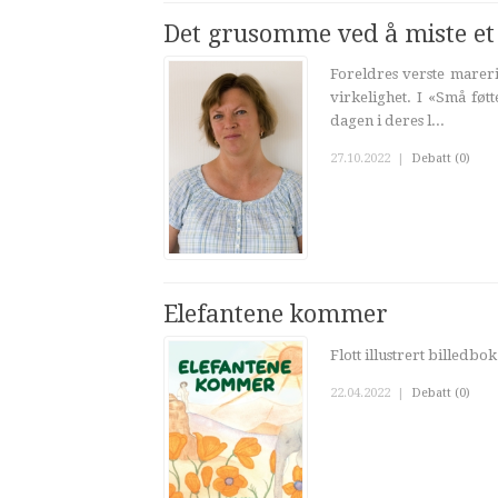
Det grusomme ved å miste et
Foreldres verste marerit
virkelighet. I «Små føt
dagen i deres l...
27.10.2022
|
Debatt (0)
Elefantene kommer
Flott illustrert billedb
22.04.2022
|
Debatt (0)