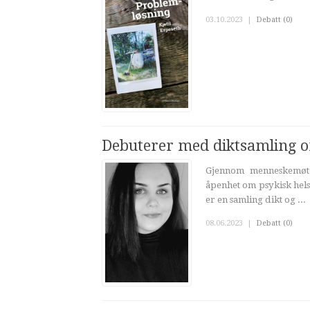
03.10.2023
|
Debatt (0)
Debuterer med diktsamling o
Gjennom menneskemøter
åpenhet om psykisk helse
er en samling dikt og ...
08.06.2023
|
Debatt (0)