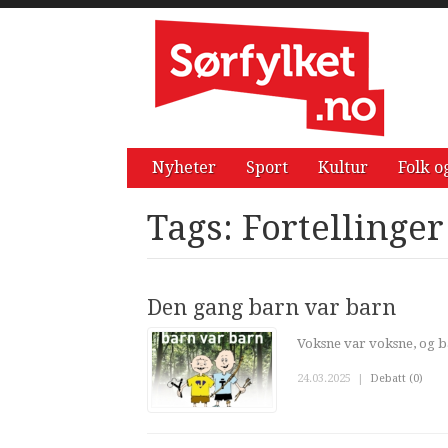
Nyheter
Sport
Kultur
Folk o
Tags: Fortellinger
Den gang barn var barn
Voksne var voksne, og b
24.03.2025
|
Debatt (0)