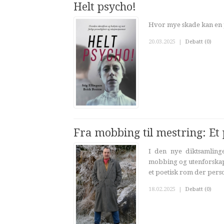
Helt psycho!
Hvor mye skade kan en 
20.03.2025
|
Debatt (0)
Fra mobbing til mestring: Et 
I den nye diktsamlin
mobbing og utenforskap 
et poetisk rom der perso
18.02.2025
|
Debatt (0)