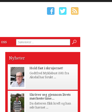
 oss
Nyheter
Hold fast i skrujernet!
Godtfred Myklebust (68) fra
Aksdal har brukt ...
Skriver seg gjennom livets
mørkeste time...
Da datteren fikk kreft og han
selv havnet ...