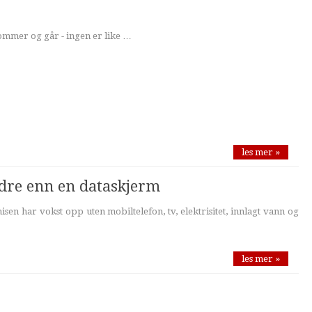
ommer og går - ingen er like …
les mer »
edre enn en dataskjerm
sen har vokst opp uten mobiltelefon, tv, elektrisitet, innlagt vann og
les mer »