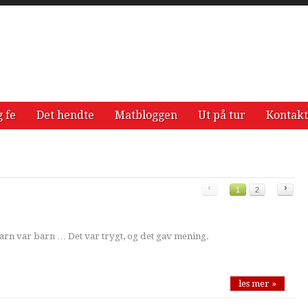
g fe
Det hendte
Matbloggen
Ut på tur
Kontakt
‹
›
1
2
arn var barn … Det var trygt, og det gav mening.
les mer »