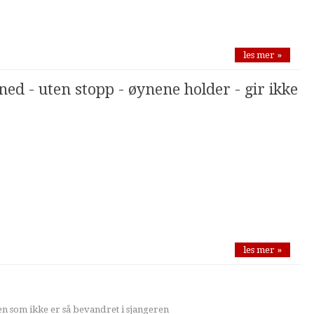
les mer »
ned - uten stopp - øynene holder - gir ikke
les mer »
den som ikke er så bevandret i sjangeren