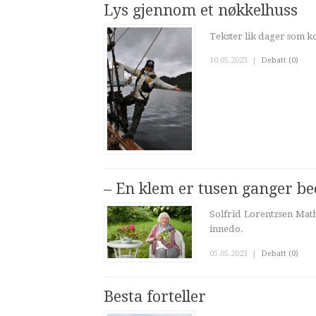
Lys gjennom et nøkkelhuss
Tekster lik dager som k
10.05.2023
|
Debatt (0)
– En klem er tusen ganger b
Solfrid Lorentzsen Mathi
innedo.
05.05.2023
|
Debatt (0)
Besta forteller