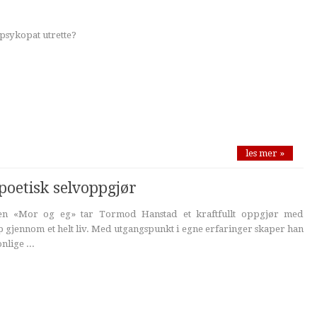
psykopat utrette?
les mer »
poetisk selvoppgjør
gen «Mor og eg» tar Tormod Hanstad et kraftfullt oppgjør med
gjennom et helt liv. Med utgangspunkt i egne erfaringer skaper han
nlige ...