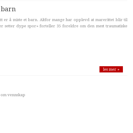
 barn
t er å miste et barn. Altfor mange har opplevd at marerittet blir til
ter setter dype spor» forteller 35 foreldre om den mest traumatiske
les mer »
ok om vennskap