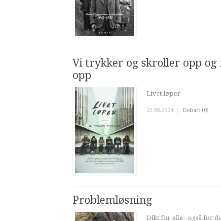
Vi trykker og skroller opp og 
opp
Livet løper
23.08.2024
|
Debatt (0)
Problemløsning
Dikt for alle - også for 