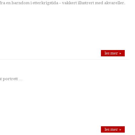
 fra en barndom i etterkrigstida – vakkert illustrert med akvareller.
les mer »
t portrett …
les mer »