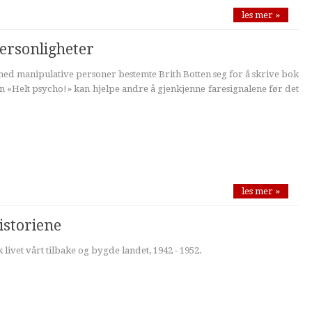
les mer »
personligheter
 med manipulative personer bestemte Brith Botten seg for å skrive bok
 «Helt psycho!» kan hjelpe andre å gjenkjenne faresignalene før det
les mer »
istoriene
kk livet vårt tilbake og bygde landet, 1942 - 1952.