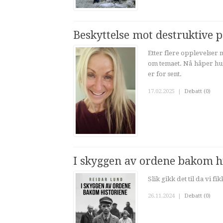
Beskyttelse mot destruktive 
Etter flere opplevelser
om temaet. Nå håper hun
er for sent.
17.02.2025
|
Debatt (0)
I skyggen av ordene bakom h
Slik gikk det til da vi fi
26.11.2024
|
Debatt (0)