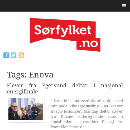
Tags: Enova
Elever fra Egersund deltar i nasjonal
energifinale
I framtiden må verdiskaping skje med
minimale klimagassutslipp. Det krever
smarte løsninger. Mandag deltar elever
fra Dalane videregående skole i
landsfinalen i prosjektet Energi for
framtiden, hvor de ...