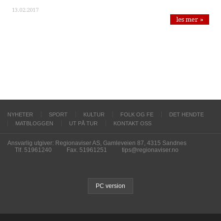
13.02.2017
les mer »
NYHETER
SPORT
KULTUR
FOLK OG FE
DET HENDTE
MATBLOGGEN
UT PÅ TUR
KONTAKT OSS
Ansvarlig utgiver: Regionaviser AS, Gamleveien 87, 4315 Sandnes
Tlf. 51961240
Fax. 51961251
tips@regionaviser.no
PC version