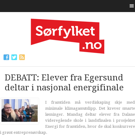
DEBATT: Elever fra Egersund
deltar i nasjonal energifinale
I framtiden må verdiskaping skje med
minimale klimagassutslipp. Det krever smarte
løsninger. Mandag deltar elever fra Dalane
videregående skole i landsfinalen i prosjektet
Energi for framtiden, hvor de skal konkurrere
i grønt entreprenørskap.