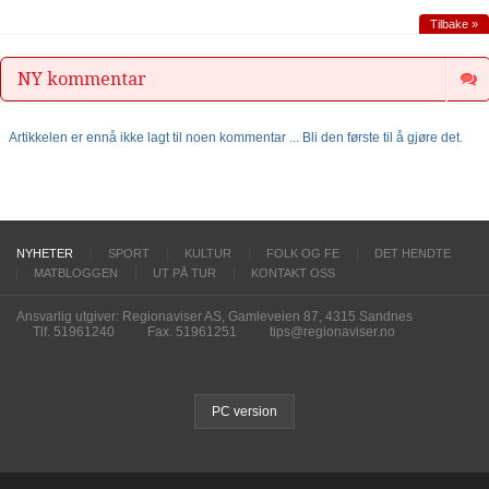
Tilbake »
NY kommentar
Artikkelen er ennå ikke lagt til noen kommentar ... Bli den første til å gjøre det.
NYHETER
SPORT
KULTUR
FOLK OG FE
DET HENDTE
MATBLOGGEN
UT PÅ TUR
KONTAKT OSS
Ansvarlig utgiver: Regionaviser AS, Gamleveien 87, 4315 Sandnes
Tlf. 51961240
Fax. 51961251
tips@regionaviser.no
PC version