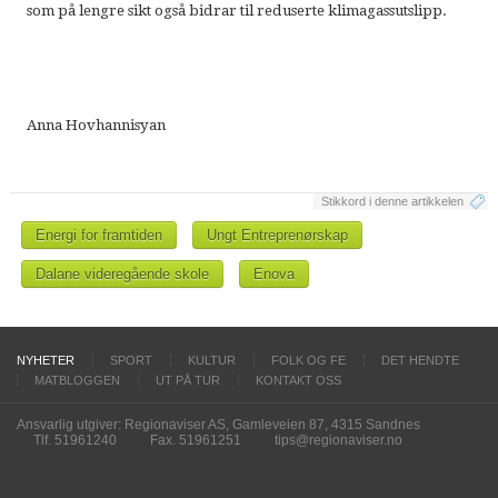
som på lengre sikt også bidrar til reduserte klimagassutslipp.
Anna Hovhannisyan
Stikkord i denne artikkelen
Energi for framtiden
Ungt Entreprenørskap
Dalane videregående skole
Enova
NYHETER
SPORT
KULTUR
FOLK OG FE
DET HENDTE
MATBLOGGEN
UT PÅ TUR
KONTAKT OSS
Ansvarlig utgiver: Regionaviser AS, Gamleveien 87, 4315 Sandnes
Tlf. 51961240
Fax. 51961251
tips@regionaviser.no