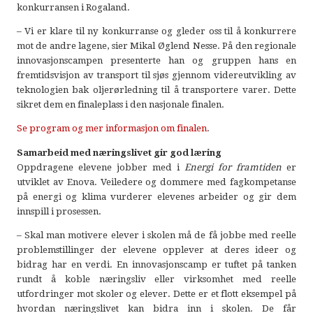
konkurransen i Rogaland.
– Vi er klare til ny konkurranse og gleder oss til å konkurrere
mot de andre lagene, sier Mikal Øglend Nesse. På den regionale
innovasjonscampen presenterte han og gruppen hans en
fremtidsvisjon av transport til sjøs gjennom videreutvikling av
teknologien bak oljerørledning til å transportere varer. Dette
sikret dem en finaleplass i den nasjonale finalen.
Se program og mer informasjon om finalen
.
Samarbeid med næringslivet gir god læring
Oppdragene elevene jobber med i
Energi for framtiden
er
utviklet av Enova. Veiledere og dommere med fagkompetanse
på energi og klima vurderer elevenes arbeider og gir dem
innspill i prosessen.
– Skal man motivere elever i skolen må de få jobbe med reelle
problemstillinger der elevene opplever at deres ideer og
bidrag har en verdi. En innovasjonscamp er tuftet på tanken
rundt å koble næringsliv eller virksomhet med reelle
utfordringer mot skoler og elever. Dette er et flott eksempel på
hvordan næringslivet kan bidra inn i skolen. De får