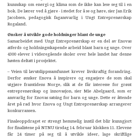
kunnskap om energi og klima som de ikke kan lese seg til i en
bok. De lærer ved å gjøre - i stedet for å se og høre, sier Jan Erik
Jacobsen, pedagogisk fagansvarlig i Ungt Entreprenørskap
Rogaland.
Ønsker å utvikle gode holdninger blant de unge
Samarbeidet med Ungt Entreprenørskap er en del av Enovas
atferds- og holdningsskapende arbeid blant barn og unge. Over
4300 elever i videregående skoler over hele landet har denne
høsten deltatt i prosjektet.
– Veien til lavutslippssamfunnet krever livskraftig forandring.
Derfor ønsker Enova å inspirere og engasjere de som skal
utgjøre framtidens Norge, slik at de får interesse for grønt
entreprenørskap og innovasjon, sier Mie Abelgaard, som er
ansvarlig for Enovas satsing for barn og unge. Dette er åttende
året på rad hvor Enova og Ungt Entreprenørskap arrangerer
konkurransen.
Finaleoppdraget er strengt hemmelig inntil det blir kunngjort
for finalistene på NTNU tirsdag 14. februar klokken 11. Elevene
får 24 timer på seg til å utvikle ideer, lage skriftlige