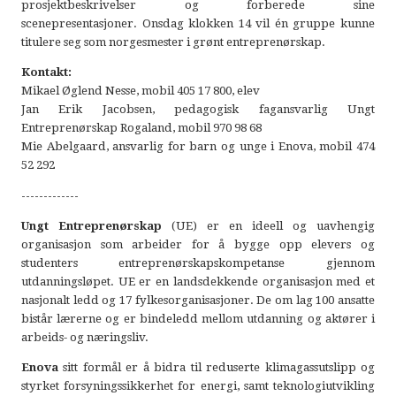
prosjektbeskrivelser og forberede sine
scenepresentasjoner. Onsdag klokken 14 vil én gruppe kunne
titulere seg som norgesmester i grønt entreprenørskap.
Kontakt:
Mikael Øglend Nesse, mobil 405 17 800, elev
Jan Erik Jacobsen, pedagogisk fagansvarlig Ungt
Entreprenørskap Rogaland, mobil 970 98 68
Mie Abelgaard, ansvarlig for barn og unge i Enova, mobil 474
52 292
-------------
Ungt Entreprenørskap
(UE) er en ideell og uavhengig
organisasjon som arbeider for å bygge opp elevers og
studenters entreprenørskapskompetanse gjennom
utdanningsløpet. UE er en landsdekkende organisasjon med et
nasjonalt ledd og 17 fylkesorganisasjoner. De om lag 100 ansatte
bistår lærerne og er bindeledd mellom utdanning og aktører i
arbeids- og næringsliv.
Enova
sitt formål er å bidra til reduserte klimagassutslipp og
styrket forsyningssikkerhet for energi, samt teknologiutvikling