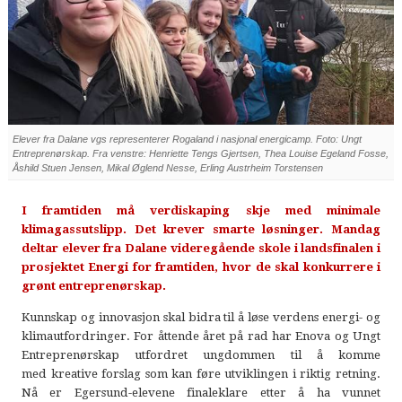
Elever fra Dalane vgs representerer Rogaland i nasjonal energicamp. Foto: Ungt
Entreprenørskap. Fra venstre: Henriette Tengs Gjertsen, Thea Louise Egeland Fosse,
Åshild Stuen Jensen, Mikal Øglend Nesse, Erling Austrheim Torstensen
I framtiden må verdiskaping skje med minimale
klimagassutslipp. Det krever smarte løsninger. Mandag
deltar elever fra Dalane videregående skole i landsfinalen i
prosjektet Energi for framtiden, hvor de skal konkurrere i
grønt entreprenørskap.
Kunnskap og innovasjon skal bidra til å løse verdens energi- og
klimautfordringer. For åttende året på rad har Enova og Ungt
Entreprenørskap utfordret ungdommen til å komme
med kreative forslag som kan føre utviklingen i riktig retning.
Nå er Egersund-elevene finaleklare etter å ha vunnet