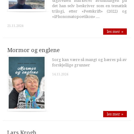
utgivelsen markerer avslutningen på
det han selv beskriver som en tematisk
trilogi, etter «Pestskrift» (2022) og
«iPhonomatopoetikon» ...
21.11.2024
les mer »
Mormor og englene
Sorg kan være så mangt og bæres på av
forskjellige grunner
14.11.2024
les mer »
Lars Krogh