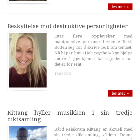
les mer »
Beskyttelse mot destruktive personligheter
Etter flere opplevelser med
manipulative personer bestemte Brith
Botten seg for å skrive bok om temaet.
Nå håper hun «Helt psycho!» kan hjelpe
andre å gjenkjenne faresignalene før
det er for sent.
17.02.2025
les mer »
Kittang hyller musikken i sin tredje
diktsamling
Bård Reiakvam Kittang er aktuell med
sin tredje diktsamling, «Oder». Denne