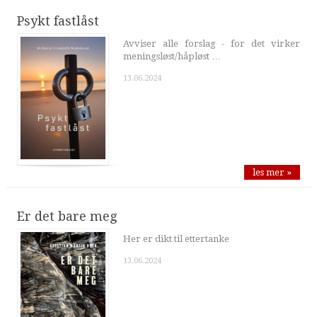
Psykt fastlåst
Avviser alle forslag - for det virker
meningsløst/håpløst …
13.06.2024
les mer »
Er det bare meg
Her er dikt til ettertanke
13.06.2024