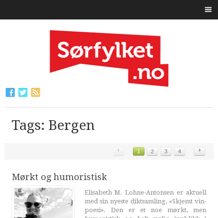
Tags: Bergen
‹
›
1
2
3
4
Mørkt og humoristisk
Elisabeth M. Lohne-Antonsen er aktuell
med sin nyeste diktsamling, «Skjemt vin-
poesi». Den er et noe mørkt, men