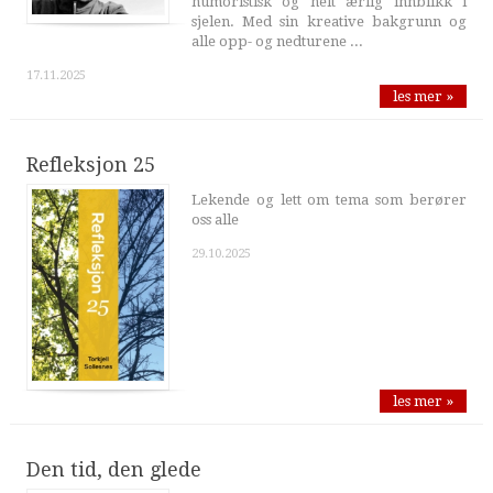
humoristisk og helt ærlig innblikk i
sjelen. Med sin kreative bakgrunn og
alle opp- og nedturene ...
17.11.2025
les mer »
Refleksjon 25
Lekende og lett om tema som berører
oss alle
29.10.2025
les mer »
Den tid, den glede