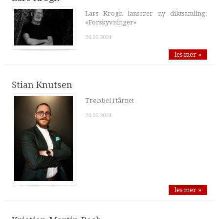
Lars Krogh lanserer ny diktsamling:
«Forskyvninger»
24.06.2024
les mer »
Stian Knutsen
Trøbbel i tårnet
24.06.2024
les mer »