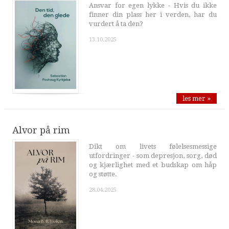
Ansvar for egen lykke - Hvis du ikke
finner din plass her i verden, har du
vurdert å ta den?
13.10.2025
les mer »
Alvor på rim
Dikt om livets følelsesmessige
utfordringer - som depresjon, sorg, død
og kjærlighet med et budskap om håp
og støtte.
28.04.2025