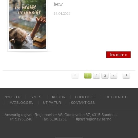
hen?
16.04.2024
les mer »
‹
›
1
2
3
4
NYHETER
SPORT
KULTUR
FOLK OG FE
DET HENDTE
MATBLOGGEN
UT PÅ TUR
KONTAKT OSS
Ansvarlig utgiver: Regionaviser AS, Gamleveien 87, 4315 Sandnes
Tlf. 51961240
Fax. 51961251
tips@regionaviser.no