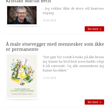
Kristian Martin Bech
- Jeg rekker ikke de store «til knærne»
engang
20.06.2024
les mer »
Å male stuevegger med mennesker som ikke
er permanente
"Det gjør for vondt å tenke på alle livene
jeg kunne ha levd hvis noen hadde valgt
å bli værende. Og alle menneskene jeg
kunne ha elsket."
14.06.2024
les mer »