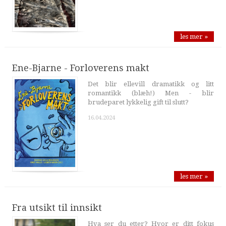
les mer »
Ene-Bjarne - Forloverens makt
Det blir ellevill dramatikk og litt
romantikk (blæh!) Men - blir
brudeparet lykkelig gift til slutt?
16.04.2024
les mer »
Fra utsikt til innsikt
Hva ser du etter? Hvor er ditt fokus