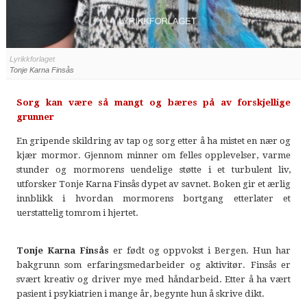
Lyrikkforlaget
Tonje Karna Finsås
Sorg kan være så mangt og bæres på av forskjellige
grunner
En gripende skildring av tap og sorg etter å ha mistet en nær og
kjær mormor.
Gjennom minner om felles opplevelser, varme
stunder og mormorens uendelige støtte i et turbulent liv,
utforsker Tonje Karna Finsås dypet av savnet. Boken gir et ærlig
innblikk i hvordan mormorens bortgang etterlater et
uerstattelig tomrom i hjertet.
Tonje Karna Finsås
er født og oppvokst i Bergen. Hun har
bakgrunn som erfaringsmedarbeider og aktivitør. Finsås er
svært kreativ og driver mye med håndarbeid. Etter å ha vært
pasient i psykiatrien i mange år, begynte hun å skrive dikt.