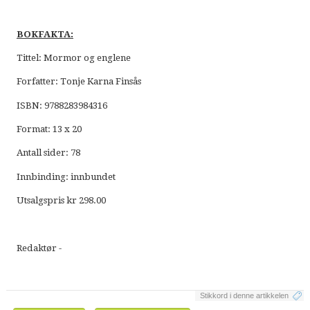
BOKFAKTA:
Tittel: Mormor og englene
Forfatter: Tonje Karna Finsås
ISBN: 9788283984316
Format: 13 x 20
Antall sider: 78
Innbinding: innbundet
Utsalgspris kr 298.00
Redaktør -
Stikkord i denne artikkelen