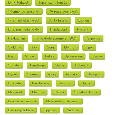
Lyrikkforlaget
Tonje Karna Finsås
"Mormor og englene"
"Å reise seg igjen"
"Fra mørket til lyset"
Anita Finsås
Bergen
Erfaringsmedarbeider
Håndarbeid
Pasient
Psykiatrien
Tonje døde sommeren 2024
Gripende
Skildring
Tap
Sorg
Mormor
Kjær
Nær
Minner
Felles
Opplevelser
Varme
Stunder
Uendelige
Støtte
Turbulent
Dypet
Savnet
Ærlig
Innblikk
Bortgang
Etterlater
Uerstattelig
Tomrom
Hjertet
Minneord
Mamma
Pappa
Storebror Andre
Lillesøster Sabrina
Minstemann Benjamin
Berg- og dalbane
Oppturer
Nedturer