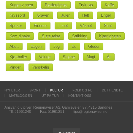
Krigerkvinnen
Rettferdighet
Fryktløs
Kaffe
Kryssord
Graven
Julen
Helt
Engel
Spøker
Fineste
Limet
Våknet
Sant
Kom tilbake
Siste reise
Strikking
Kjærligheten
Akutt
Dagen
Jeg
Du
Gleder
Kjøttboller
Vakker
Stjerne
Magi
År
Vinger
Vanskelig
NYHETER
SPORT
KULTUR
FOLK OG FE
DET HENDTE
MATBLOGGEN
UT PÅ TUR
KONTAKT OSS
Ansvarlig utgiver: Regionaviser AS, Gamleveien 87, 4315 Sandnes
Tlf. 51961240
Fax. 51961251
tips@regionaviser.no