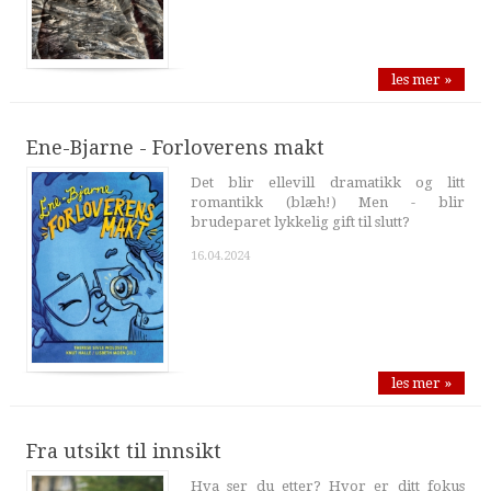
les mer »
Ene-Bjarne - Forloverens makt
Det blir ellevill dramatikk og litt
romantikk (blæh!) Men - blir
brudeparet lykkelig gift til slutt?
16.04.2024
les mer »
Fra utsikt til innsikt
Hva ser du etter? Hvor er ditt fokus