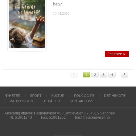
hen?
16.04.2024
les mer »
‹
›
1
2
3
4
NYHETER
SPORT
KULTUR
FOLK OG FE
DET HENDTE
MATBLOGGEN
UT PÅ TUR
KONTAKT OSS
Ansvarlig utgiver: Regionaviser AS, Gamleveien 87, 4315 Sandnes
Tlf. 51961240
Fax. 51961251
tips@regionaviser.no