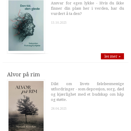
Ansvar for egen lykke - Hvis du ikke
finner din plass her i verden, har du
vurdert å ta den?
13.10.2025
les mer »
Alvor på rim
Dikt om livets følelsesmessige
utfordringer - som depresjon, sorg, død
og kjærlighet med et budskap om håp
og støtte.
28.04.2025