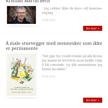
Kristian Martin Bech
- Jeg rekker ikke de store «til knærne»
engang
20.06.2024
les mer »
Å male stuevegger med mennesker som ikke
er permanente
"Det gjør for vondt å tenke på alle livene
jeg kunne ha levd hvis noen hadde valgt
å bli værende. Og alle menneskene jeg
kunne ha elsket."
14.06.2024
les mer »