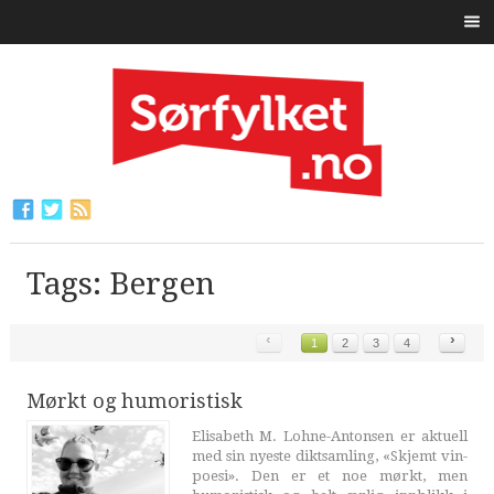
Tags: Bergen
‹
›
1
2
3
4
Mørkt og humoristisk
Elisabeth M. Lohne-Antonsen er aktuell
med sin nyeste diktsamling, «Skjemt vin-
poesi». Den er et noe mørkt, men