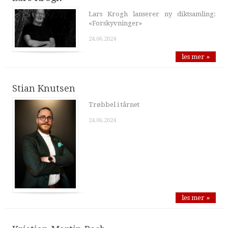
Lars Krogh lanserer ny diktsamling:
«Forskyvninger»
24.06.2024
les mer »
Stian Knutsen
Trøbbel i tårnet
24.06.2024
les mer »