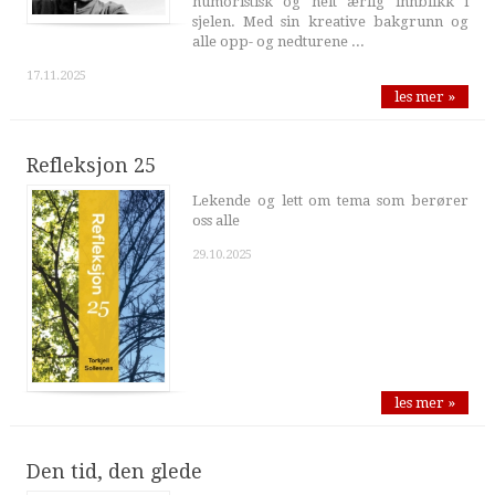
humoristisk og helt ærlig innblikk i
sjelen. Med sin kreative bakgrunn og
alle opp- og nedturene ...
17.11.2025
les mer »
Refleksjon 25
Lekende og lett om tema som berører
oss alle
29.10.2025
les mer »
Den tid, den glede