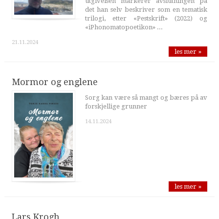
utgivelsen markerer avslutningen på
det han selv beskriver som en tematisk
trilogi, etter «Pestskrift» (2022) og
«iPhonomatopoetikon» ...
21.11.2024
les mer »
Mormor og englene
Sorg kan være så mangt og bæres på av
forskjellige grunner
14.11.2024
les mer »
Lars Krogh