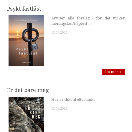
Psykt fastlåst
Avviser alle forslag - for det virker
meningsløst/håpløst …
13.06.2024
les mer »
Er det bare meg
Her er dikt til ettertanke
13.06.2024