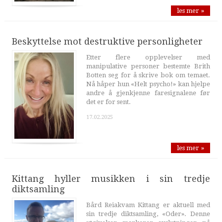
les mer »
Beskyttelse mot destruktive personligheter
Etter flere opplevelser med
manipulative personer bestemte Brith
Botten seg for å skrive bok om temaet.
Nå håper hun «Helt psycho!» kan hjelpe
andre å gjenkjenne faresignalene før
det er for sent.
17.02.2025
les mer »
Kittang hyller musikken i sin tredje
diktsamling
Bård Reiakvam Kittang er aktuell med
sin tredje diktsamling, «Oder». Denne