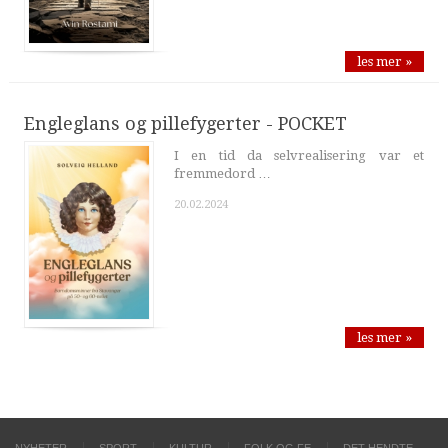
les mer »
Engleglans og pillefygerter - POCKET
I en tid da selvrealisering var et
fremmedord …
20.02.2024
les mer »