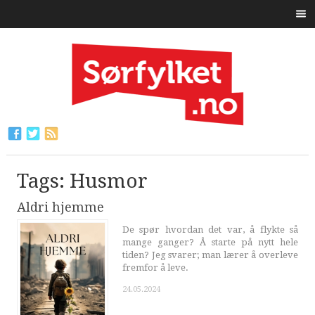
Tags: Husmor
Aldri hjemme
De spør hvordan det var, å flykte så
mange ganger? Å starte på nytt hele
tiden? Jeg svarer; man lærer å overleve
fremfor å leve.
24.05.2024