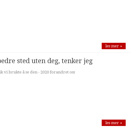
les mer »
bedre sted uten deg, tenker jeg
k vi brukte å se den - 2020 forandret oss
les mer »