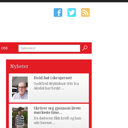
 oss
Nyheter
Hold fast i skrujernet!
Godtfred Myklebust (68) fra
Aksdal har brukt ...
Skriver seg gjennom livets
mørkeste time...
Da datteren fikk kreft og han
selv havnet ...