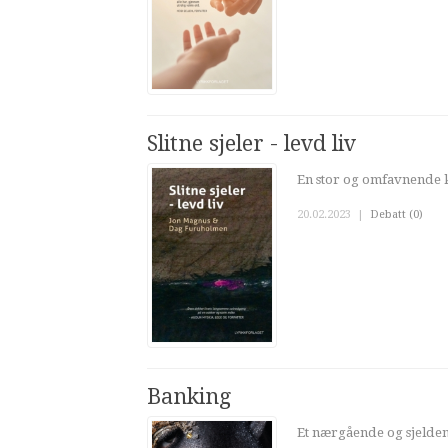
Slitne sjeler - levd liv
En stor og omfavnende k
20.02.2023
|
Debatt (0)
Banking
Et nærgående og sjelden