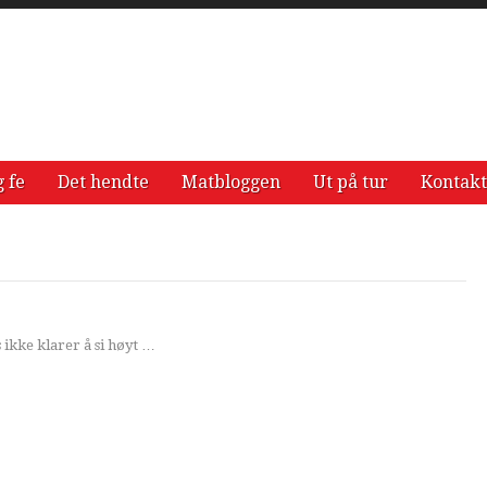
g fe
Det hendte
Matbloggen
Ut på tur
Kontakt
ikke klarer å si høyt …