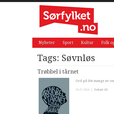
Nyheter
Sport
Kultur
Folk o
Tags: Søvnløs
Trøbbel i tårnet
Ord på det mange av oss 
26.07.2024
|
Debatt (0)