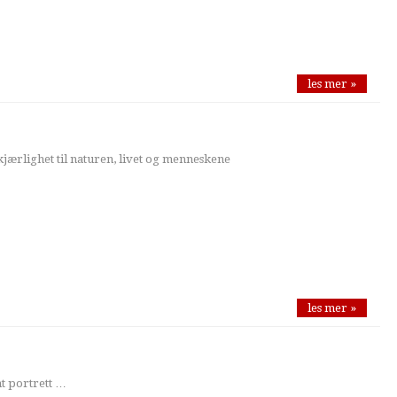
les mer »
jærlighet til naturen, livet og menneskene
les mer »
t portrett …