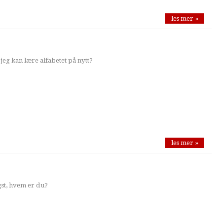
les mer »
eg kan lære alfabetet på nytt?
les mer »
st, hvem er du?