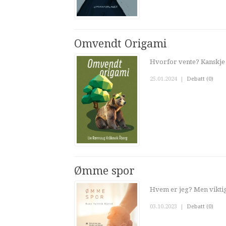
Omvendt Origami
Hvorfor vente? Kanskje j
25.01.2024
|
Debatt (0)
Ømme spor
Hvem er jeg? Men viktig
03.10.2023
|
Debatt (0)