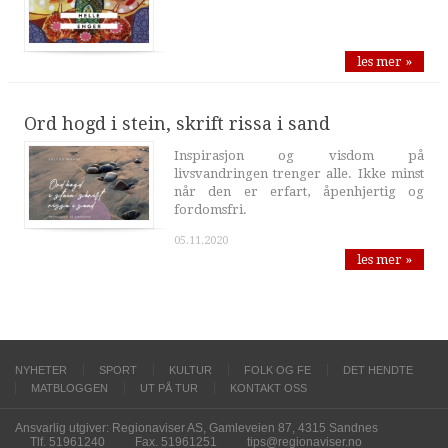
les mer »
Ord hogd i stein, skrift rissa i sand
Inspirasjon og visdom på
livsvandringen trenger alle. Ikke minst
når den er erfart, åpenhjertig og
fordomsfri.
05.11.2020
les mer »
NYHETER
SPORT
KULTUR
FOLK OG FE
DET HENDTE
MATBLOGGEN
UT PÅ TUR
KONTAKT OSS
Ansvarlig utgiver: Regionaviser AS, Gamleveien 87, 4315 Sandnes
Tlf. 51961240
Fax. 51961251
tips@regionaviser.no