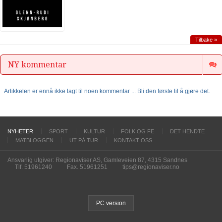
Tilbake »
NY kommentar
Artikkelen er ennå ikke lagt til noen kommentar ... Bli den første til å gjøre det.
NYHETER
SPORT
KULTUR
FOLK OG FE
DET HENDTE
MATBLOGGEN
UT PÅ TUR
KONTAKT OSS
Ansvarlig utgiver: Regionaviser AS, Gamleveien 87, 4315 Sandnes
Tlf. 51961240
Fax. 51961251
tips@regionaviser.no
PC version