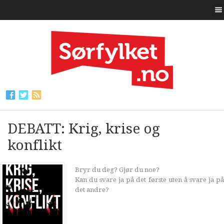
DEBATT: Krig, krise og
konflikt
Bryr du deg? Gjør du noe?
Kan du svare ja på det første uten å svare ja på
det andre?