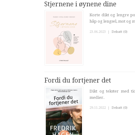
Stjernene i øynene dine
Korte dikt og lengre poe
håp og lengsel, mot og mi
23.06.2023
|
Debatt (0)
Fordi du fortjener det
Dikt og tekster med ti
medier.
29.11.2022
|
Debatt (0)