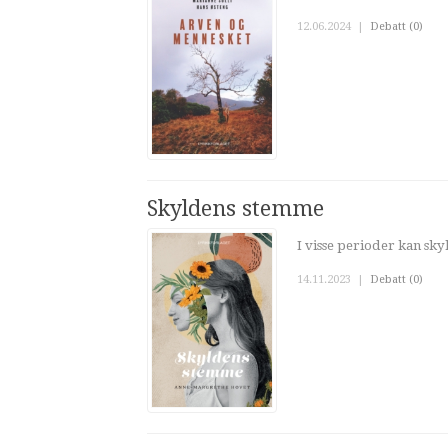
12.06.2024
|
Debatt (0)
Skyldens stemme
I visse perioder kan skyl
14.11.2023
|
Debatt (0)