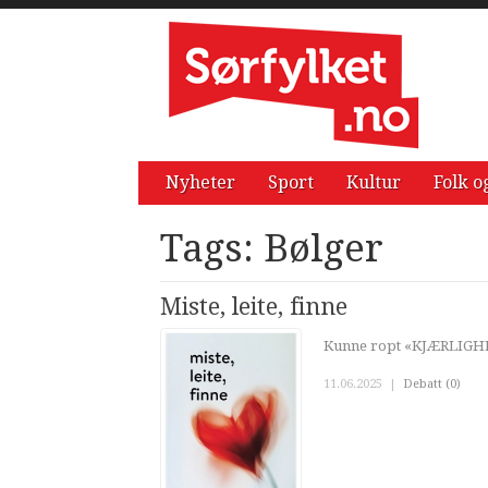
Nyheter
Sport
Kultur
Folk o
Tags: Bølger
Miste, leite, finne
Kunne ropt «KJÆRLIG
11.06.2025
|
Debatt (0)