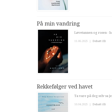
På min vandring
Løvetannen og rosen - b
11.06.2025
|
Debatt (0)
Rekkefølger ved havet
Ta vare på deg selv sa je
10.04.2025
|
Debatt (0)