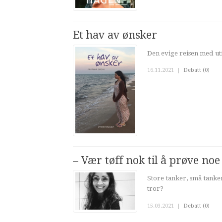
Et hav av ønsker
Den evige reisen med ut
16.11.2021
|
Debatt (0)
– Vær tøff nok til å prøve noe
Store tanker, små tanker
tror?
15.03.2021
|
Debatt (0)