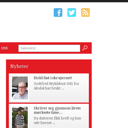
 oss
Nyheter
Hold fast i skrujernet!
Godtfred Myklebust (68) fra
Aksdal har brukt ...
Skriver seg gjennom livets
mørkeste time...
Da datteren fikk kreft og han
selv havnet ...