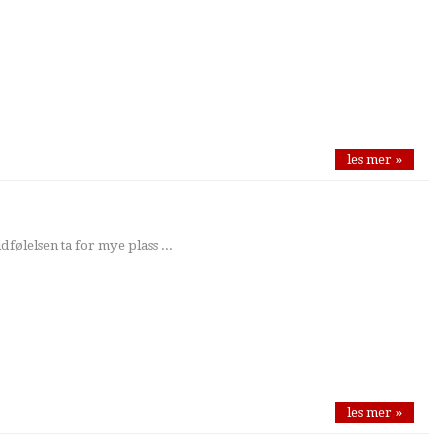
les mer »
dfølelsen ta for mye plass ...
les mer »