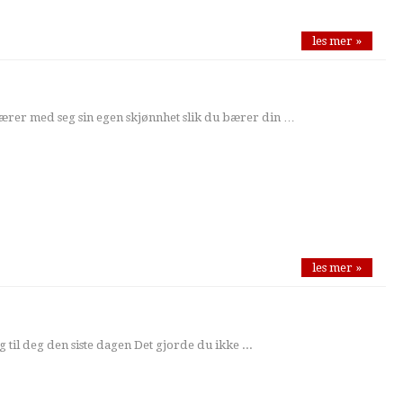
les mer »
ærer med seg sin egen skjønnhet slik du bærer din …
les mer »
g til deg den siste dagen Det gjorde du ikke ...