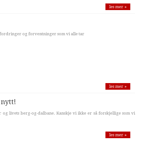
les mer »
fordringer og forventninger som vi alle tar
les mer »
 nytt!
 og livets berg-og-dalbane. Kanskje vi ikke er så forskjellige som vi
les mer »