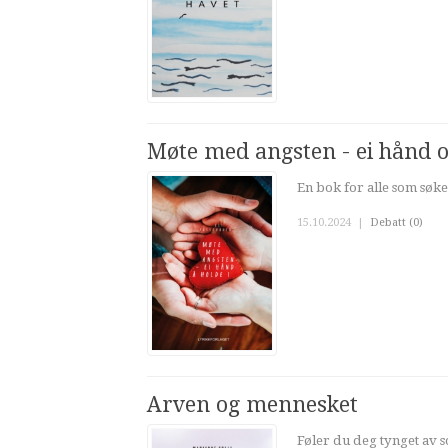
Møte med angsten - ei hånd o
En bok for alle som søker
15.10.2024
|
Debatt (0)
Arven og mennesket
Føler du deg tynget av so