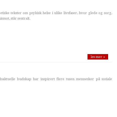
tiske tekster om psykisk helse i ulike livsfaser, hvor glede og sorg,
smot, står sentralt.
les mer »
dsaktuelle budskap har inspirert flere tusen mennesker på sosiale