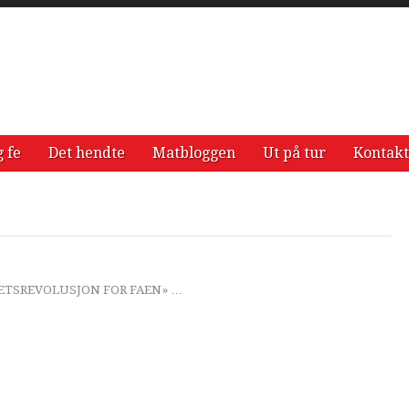
g fe
Det hendte
Matbloggen
Ut på tur
Kontakt
HETSREVOLUSJON FOR FAEN» …