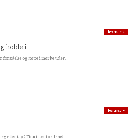
les mer »
g holde i
 forståelse og støtte i mørke tider.
les mer »
rg eller tap? Finn trøst i ordene!