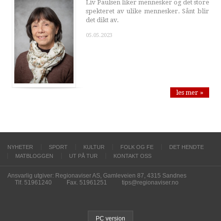
Liv Paulsen liker mennesker og det store
spekteret av ulike mennesker. Sånt blir
det dikt av.
05.05.2023
les mer »
NYHETER
SPORT
KULTUR
FOLK OG FE
DET HENDTE
MATBLOGGEN
UT PÅ TUR
KONTAKT OSS
Ansvarlig utgiver: Regionaviser AS, Gamleveien 87, 4315 Sandnes
Tlf. 51961240
Fax. 51961251
tips@regionaviser.no
PC version