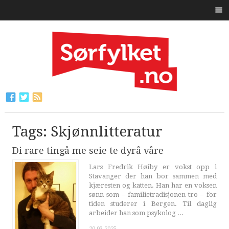
Tags: Skjønnlitteratur
Di rare tingå me seie te dyrå våre
Lars Fredrik Høiby er vokst opp i
Stavanger der han bor sammen med
kjæresten og katten. Han har en voksen
sønn som – familietradisjonen tro – for
tiden studerer i Bergen. Til daglig
arbeider han som psykolog ...
20.03.2025