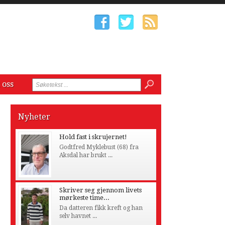
 oss
Nyheter
Hold fast i skrujernet!
Godtfred Myklebust (68) fra
Aksdal har brukt ...
Skriver seg gjennom livets
mørkeste time...
Da datteren fikk kreft og han
selv havnet ...