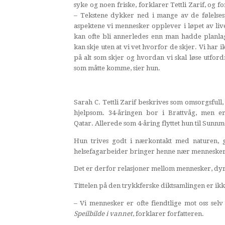
syke og noen friske, forklarer Tettli Zarif, og for
– Tekstene dykker ned i mange av de følelses
aspektene vi mennesker opplever i løpet av live
kan ofte bli annerledes enn man hadde planla
kan skje uten at vi vet hvorfor de skjer. Vi har i
på alt som skjer og hvordan vi skal løse utfor
som måtte komme, sier hun.
Sarah C. Tettli Zarif beskrives som omsorgsfull, 
hjelpsom. 34-åringen bor i Brattvåg, men er
Qatar. Allerede som 4-åring flyttet hun til Sunn
Hun trives godt i nærkontakt med naturen,
helsefagarbeider bringer henne nær mennesker i 
Det er derfor relasjoner mellom mennesker, dyr 
Tittelen på den trykkferske diktsamlingen er ikke
– Vi mennesker er ofte fiendtlige mot oss sel
Speilbilde i vannet
, forklarer forfatteren.