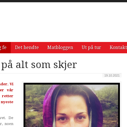
g fe
Det hendte
Matbloggen
Ut på tur
Kontakt
 på alt som skjer
19.10.2021
der. Vi
er vår
 retter
nyeste
vet. De
r, noen