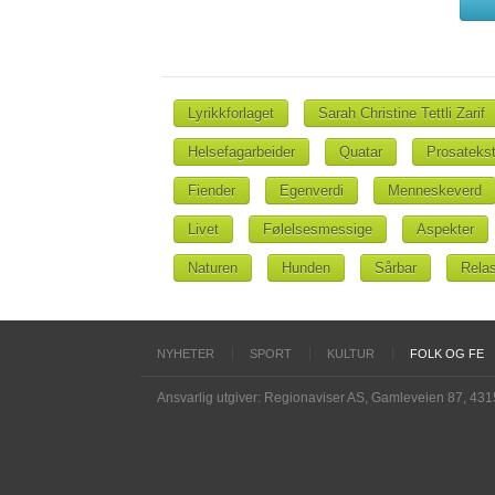
Lyrikkforlaget
Sarah Christine Tettli Zarif
Helsefagarbeider
Quatar
Prosatekst
Fiender
Egenverdi
Menneskeverd
Livet
Følelsesmessige
Aspekter
Naturen
Hunden
Sårbar
Relas
NYHETER
SPORT
KULTUR
FOLK OG FE
Ansvarlig utgiver: Regionaviser AS, Gamleveien 87, 43