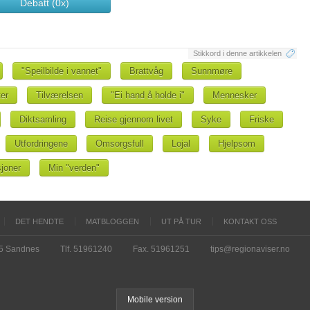
Debatt (0x)
Stikkord i denne artikkelen
"Speilbilde i vannet"
Brattvåg
Sunnmøre
er
Tilværelsen
"Ei hand å holde i"
Mennesker
Diktsamling
Reise gjennom livet
Syke
Friske
Utfordringene
Omsorgsfull
Lojal
Hjelpsom
joner
Min "verden"
DET HENDTE
MATBLOGGEN
UT PÅ TUR
KONTAKT OSS
15 Sandnes
Tlf. 51961240
Fax. 51961251
tips@regionaviser.no
Mobile version