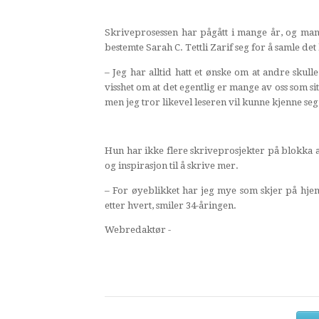
Skriveprosessen har pågått i mange år, og man
bestemte Sarah C. Tettli Zarif seg for å samle de
– Jeg har alltid hatt et ønske om at andre skull
visshet om at det egentlig er mange av oss som s
men jeg tror likevel leseren vil kunne kjenne seg i
Hun har ikke flere skriveprosjekter på blokka 
og inspirasjon til å skrive mer.
– For øyeblikket har jeg mye som skjer på hj
etter hvert, smiler 34-åringen.
Webredaktør -