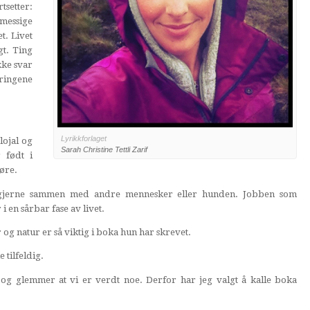
tsetter:
messige
t. Livet
gt. Ting
kke svar
dringene
Lyrikkforlaget
lojal og
Sarah Christine Tettli Zarif
 født i
møre.
 gjerne sammen med andre mennesker eller hunden. Jobben som
en sårbar fase av livet.
og natur er så viktig i boka hun har skrevet.
 tilfeldig.
v og glemmer at vi er verdt noe. Derfor har jeg valgt å kalle boka