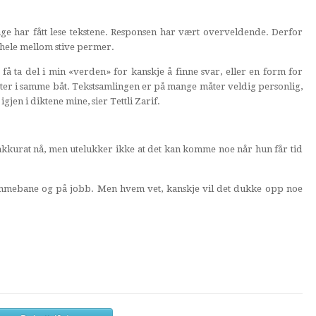
ge har fått lese tekstene. Responsen har vært overveldende. Derfor
t hele mellom stive permer.
e få ta del i min «verden» for kanskje å finne svar, eller en form for
itter i samme båt. Tekstsamlingen er på mange måter veldig personlig,
gjen i diktene mine, sier Tettli Zarif.
akkurat nå, men utelukker ikke at det kan komme noe når hun får tid
emmebane og på jobb. Men hvem vet, kanskje vil det dukke opp noe