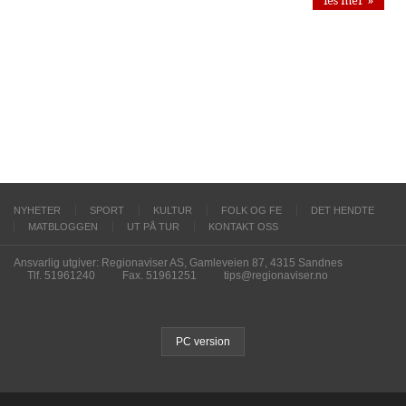
les mer »
NYHETER
SPORT
KULTUR
FOLK OG FE
DET HENDTE
MATBLOGGEN
UT PÅ TUR
KONTAKT OSS
Ansvarlig utgiver: Regionaviser AS, Gamleveien 87, 4315 Sandnes
Tlf. 51961240
Fax. 51961251
tips@regionaviser.no
PC version