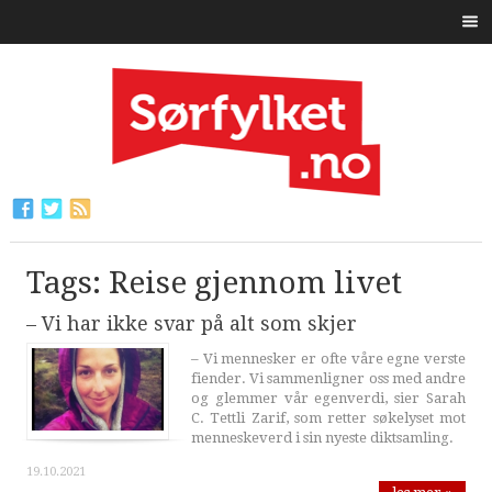
Tags: Reise gjennom livet
– Vi har ikke svar på alt som skjer
– Vi mennesker er ofte våre egne verste
fiender. Vi sammenligner oss med andre
og glemmer vår egenverdi, sier Sarah
C. Tettli Zarif, som retter søkelyset mot
menneskeverd i sin nyeste diktsamling.
19.10.2021