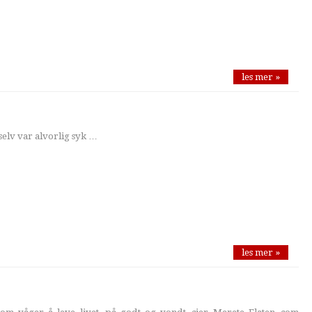
les mer »
selv var alvorlig syk …
les mer »