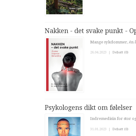
Nakken - det svake punkt - O
Mange sykdommer, én år
26.04.2023
|
Debatt (0)
Psykologens dikt om følelser
Indremedisin for stor og
31.01.2023
|
Debatt (0)