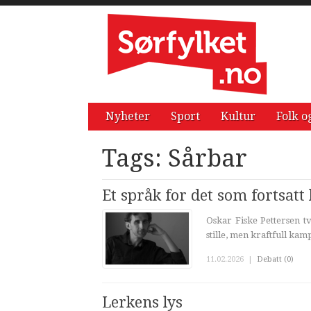
Nyheter
Sport
Kultur
Folk o
Tags: Sårbar
Et språk for det som fortsatt 
Oskar Fiske Pettersen tv
stille, men kraftfull kamp
11.02.2026
|
Debatt (0)
Lerkens lys