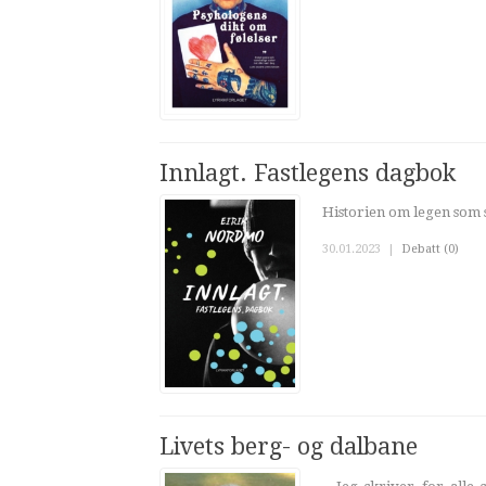
Innlagt. Fastlegens dagbok
Historien om legen som 
30.01.2023
|
Debatt (0)
Livets berg- og dalbane