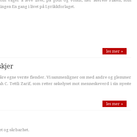
 som våger å leve livet, på godt og vondt, sier Merete Flaten, som
ngen En gang i livet på Lyrikkforlaget.
les mer »
skjer
våre egne verste fiender. Vi sammenligner oss med andre og glemmer
h C. Tettli Zarif, som retter søkelyset mot menneskeverd i sin nyeste
les mer »
t og sårbarhet.