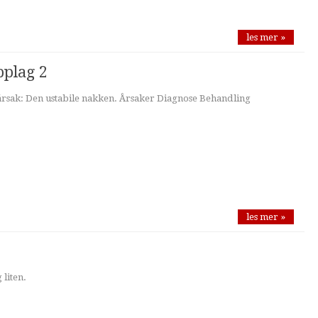
les mer »
pplag 2
sak: Den ustabile nakken. Årsaker Diagnose Behandling
les mer »
 liten.