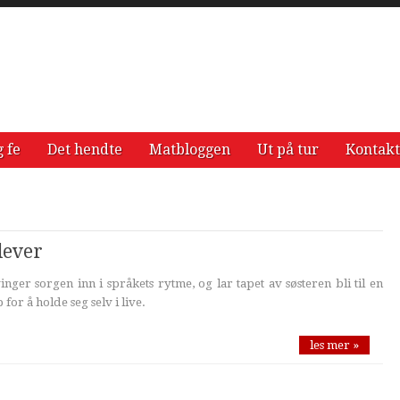
g fe
Det hendte
Matbloggen
Ut på tur
Kontakt
lever
inger sorgen inn i språkets rytme, og lar tapet av søsteren bli til en
 for å holde seg selv i live.
les mer »