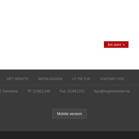
les mer »
DET HENDTE
MATBLOGGEN
UT PÅ TUR
KONTAKT OSS
15 Sandnes
Tlf. 51961240
Fax. 51961251
tips@regionaviser.no
Mobile version