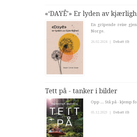
«‘DAYÊ’» Er lyden av kjærligh
En gripende reise gjen
Norge.
26.02.2024
|
Debatt (0)
Tett på - tanker i bilder
Opp ... Stå på - kjemp for
05.12.2023
|
Debatt (0)