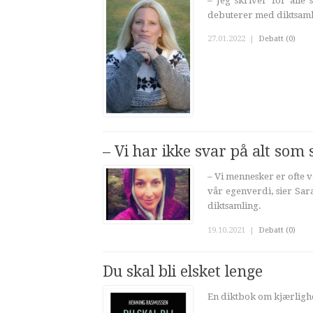
– Jeg skriver for alle
debuterer med diktsamli
27.01.2022
|
Debatt (0)
– Vi har ikke svar på alt som 
– Vi mennesker er ofte 
vår egenverdi, sier Sara
diktsamling.
19.10.2021
|
Debatt (0)
Du skal bli elsket lenge
En diktbok om kjærlighe