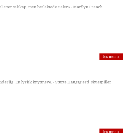
l etter selskap, men beslektede sjeler» - Marilyn French
les mer »
nderlig. En lyrisk knyttneve. - Sturte Haugsgjerd, skuespiller
les mer »