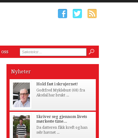
 oss
Nyheter
Hold fast i skrujernet!
Godtfred Myklebust (68) fra
Aksdal har brukt ...
Skriver seg gjennom livets
mørkeste time...
Da datteren fikk kreft og han
selv havnet ...