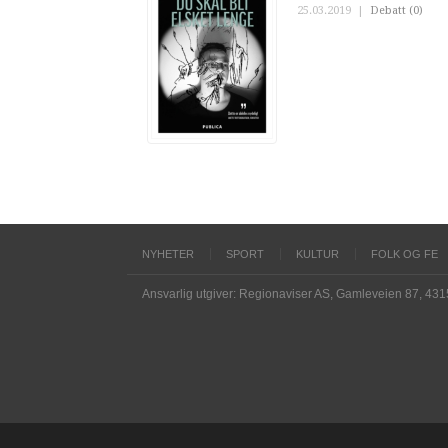
25.03.2019
|
Debatt (0)
NYHETER
SPORT
KULTUR
FOLK OG FE
Ansvarlig utgiver: Regionaviser AS, Gamleveien 87, 43