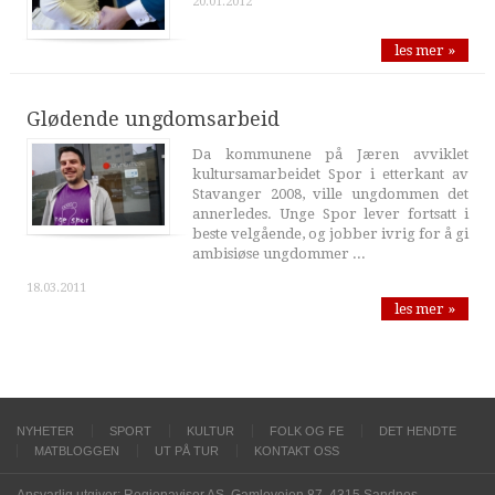
20.01.2012
les mer »
Glødende ungdomsarbeid
Da kommunene på Jæren avviklet
kultursamarbeidet Spor i etterkant av
Stavanger 2008, ville ungdommen det
annerledes. Unge Spor lever fortsatt i
beste velgående, og jobber ivrig for å gi
ambisiøse ungdommer ...
18.03.2011
les mer »
NYHETER
SPORT
KULTUR
FOLK OG FE
DET HENDTE
MATBLOGGEN
UT PÅ TUR
KONTAKT OSS
Ansvarlig utgiver: Regionaviser AS, Gamleveien 87, 4315 Sandnes