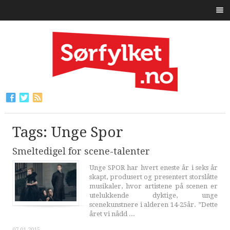
Tags: Unge Spor
Smeltedigel for scene-talenter
Unge SPOR har hvert eneste år i seks år
skapt, produsert og presentert storslåtte
musikaler, hvor artistene på scenen er
utelukkende dyktige, unge
scenekunstnere i alderen 14-25år. ”Dette
året vi nådd ...
07.01.2015