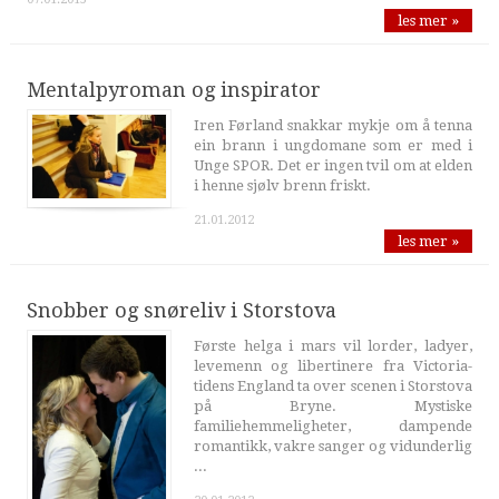
les mer »
Mentalpyroman og inspirator
Iren Førland snakkar mykje om å tenna
ein brann i ungdomane som er med i
Unge SPOR. Det er ingen tvil om at elden
i henne sjølv brenn friskt.
21.01.2012
les mer »
Snobber og snøreliv i Storstova
Første helga i mars vil lorder, ladyer,
levemenn og libertinere fra Victoria-
tidens England ta over scenen i Storstova
på Bryne. Mystiske
familiehemmeligheter, dampende
romantikk, vakre sanger og vidunderlig
...