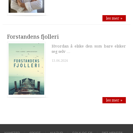
les mer »
Forstandens fjolleri
Hvordan å elske den som bare elsker
seg selv …
13.06.2024
les mer »