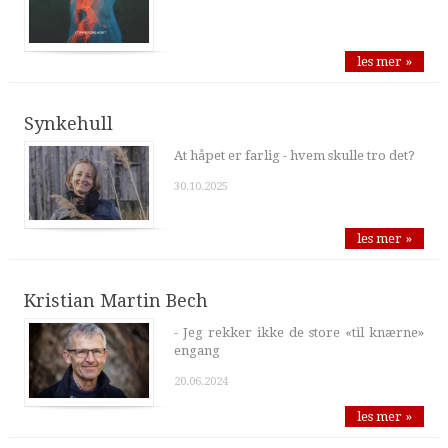
les mer »
Synkehull
At håpet er farlig - hvem skulle tro det?
30.10.2025
les mer »
Kristian Martin Bech
- Jeg rekker ikke de store «til knærne»
engang
20.06.2024
les mer »