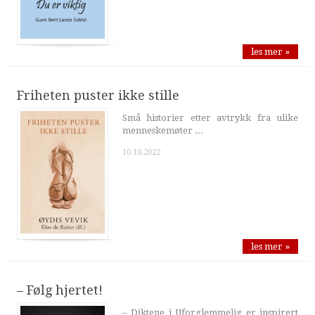
les mer »
Friheten puster ikke stille
Små historier etter avtrykk fra ulike
menneskemøter ...
10.10.2022
les mer »
– Følg hjertet!
– Diktene i Uforglemmelig er inspirert