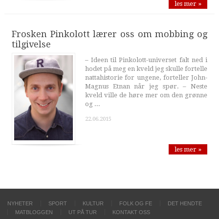
les mer »
Frosken Pinkolott lærer oss om mobbing og
tilgivelse
– Ideen til Pinkolott-universet falt ned i
hodet på meg en kveld jeg skulle fortelle
nattahistorie for ungene, forteller John-
Magnus Etnan når jeg spør. – Neste
kveld ville de høre mer om den grønne
og ...
22.06.2015
les mer »
NYHETER
SPORT
KULTUR
FOLK OG FE
DET HENDTE
MATBLOGGEN
UT PÅ TUR
KONTAKT OSS