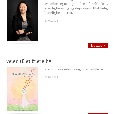
av mine egne og andres forelskelser,
kjærlighetssorg og depresjon. Ulykkelig
kjærlighet er trist.
27.07.2021
les mer »
Veien til et friere liv
Rikdom av visdom - sagt med enkle ord
01.07.2021