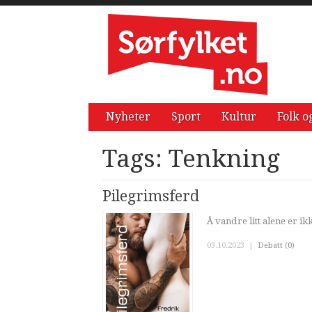
Nyheter
Sport
Kultur
Folk o
Tags: Tenkning
Pilegrimsferd
Å vandre litt alene er i
03.10.2023
|
Debatt (0)