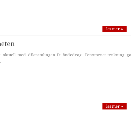
les mer »
heten
 aktuell med diktsamlingen Et åndedrag. Fenomenet tenkning ga
.
les mer »