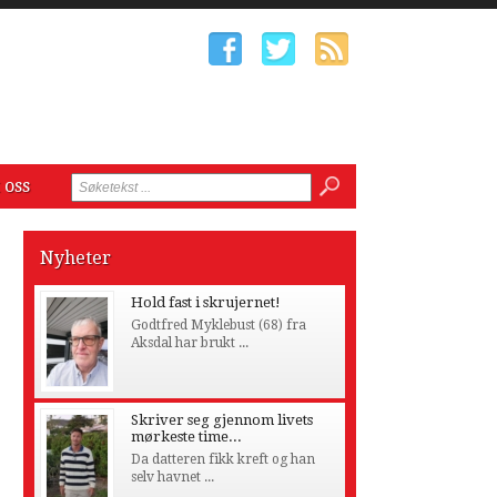
 oss
Nyheter
Hold fast i skrujernet!
Godtfred Myklebust (68) fra
Aksdal har brukt ...
Skriver seg gjennom livets
mørkeste time...
Da datteren fikk kreft og han
selv havnet ...