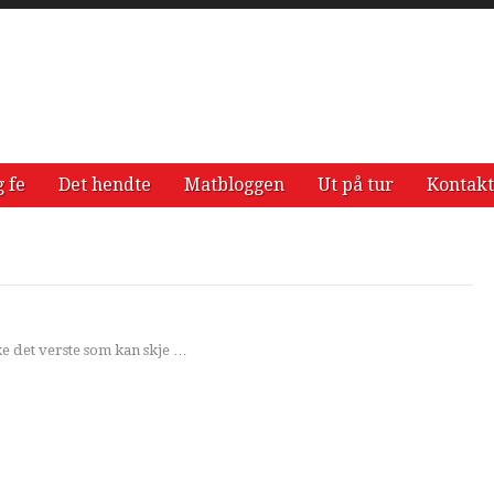
g fe
Det hendte
Matbloggen
Ut på tur
Kontakt
kke det verste som kan skje …