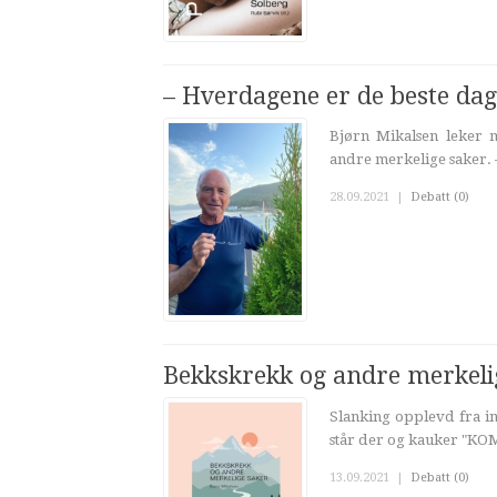
– Hverdagene er de beste dag
Bjørn Mikalsen leker 
andre merkelige saker. 
28.09.2021
|
Debatt (0)
Bekkskrekk og andre merkeli
Slanking opplevd fra inn
står der og kauker "KO
13.09.2021
|
Debatt (0)