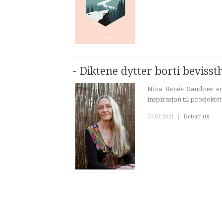
- Diktene dytter borti bevisst
Nina Renée Sandnes er
inspirasjon til prosjektet
20.07.2021
|
Debatt (0)