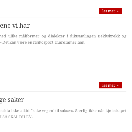
les mer »
ene vi har
med ulike målformer og dialekter i diktsamlingen Bekkskrekk og
– Det kan være en risikosport, innrømmer han.
les mer »
ge saker
sida ikke alltid "rake vegen" til suksess. Særlig ikke når kjøleskapet
M SÅ SKAL DU FÅ".