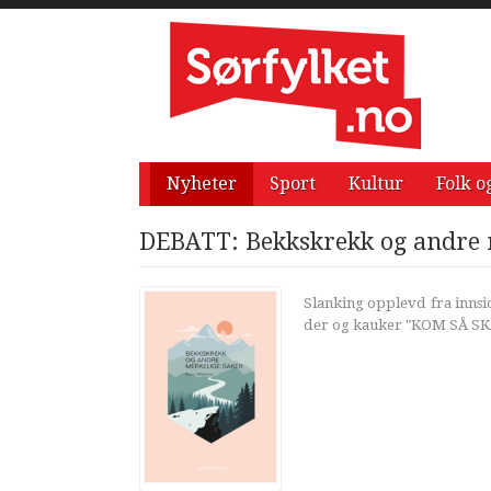
Nyheter
Sport
Kultur
Folk o
DEBATT: Bekkskrekk og andre 
Slanking opplevd fra innsida
der og kauker "KOM SÅ SK