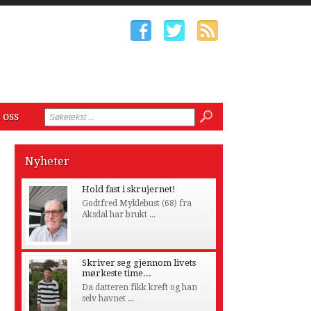
 oss
Nyheter
Hold fast i skrujernet!
Godtfred Myklebust (68) fra
Aksdal har brukt ...
Skriver seg gjennom livets
mørkeste time...
Da datteren fikk kreft og han
selv havnet ...