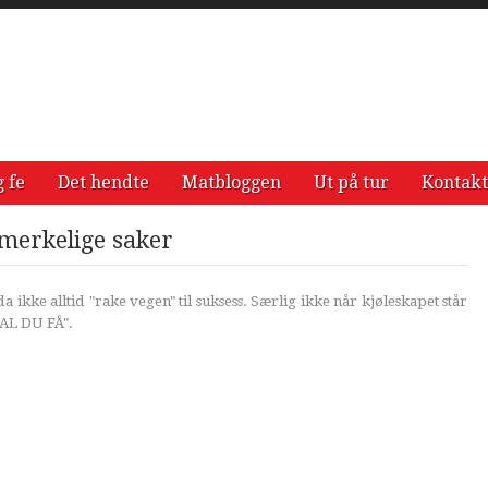
g fe
Det hendte
Matbloggen
Ut på tur
Kontakt
merkelige saker
 ikke alltid "rake vegen" til suksess. Særlig ikke når kjøleskapet står
AL DU FÅ".