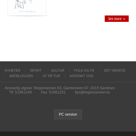
les mer »
NYHETER
SPORT
KULTUR
FOLK OG FE
DET HENDTE
MATBLOGGEN
UT PÅ TUR
KONTAKT OSS
Ansvarlig utgiver: Regionaviser AS, Gamleveien 87, 4315 Sandnes
Tlf. 51961240
Fax. 51961251
tips@regionaviser.no
PC version